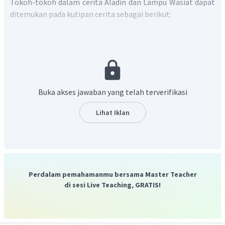
Tokoh-tokoh dalam cerita Aladin dan Lampu Wasiat dapat
ditemukan pada kutipan cerita sebagai berikut:
Aladin : “Dahulu kala di kota Persia, seorang ibu
tinggal dengan anak laki-lakinya yang bernama
Aladin
”.
Ibu Aladin : "Tenang, Aladin, lbu akan
mengusahakannya,"
lbu
pergi ke istana raja dengan
Buka akses jawaban yang telah terverifikasi
membawa permata­ permata kepunyaan Aladin”.
Penyihir : “
Penyihir
itu kemudian menyalakan api
Lihat Iklan
dengan kayu bakar dan mulai mengucapkan mantera”.
Peri Cincin : “"Maafkan saya karena telah
mengagetkan Tuan," saya adalah
peri cincin
kata
raksasa itu”.
Peri Lampu : “"Syut!" Tiba-tiba asap membumbung
Perdalam pemahamanmu bersama Master Teacher
dan muncul seorang raksasa
peri lampu
”.
di sesi Live Teaching, GRATIS!
Raja : “"Wah, anakmu pasti seorang pangeran yang
tampan. Besok aku akan datang ke istana kalian
dengan membawa serta putriku," balas sang
raja
”.