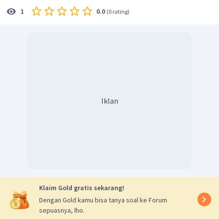
Putri Raja : “Suatu hari lewat seorang
Putri Raja
di
0.0
1
(
0 rating
)
depan rumahnya
Dengan demikian, jawaban atas pertanyaan tokoh
dalam
cerita Aladin dan Lampu Wasiat
diantaranya yakni
Aladin, Ibu Aladin, Penyihir, Peri Cincin, Peri Lampu, Raja
dan Putri Raja.
Iklan
Klaim Gold gratis sekarang!
Dengan Gold kamu bisa tanya soal ke Forum
sepuasnya, lho.