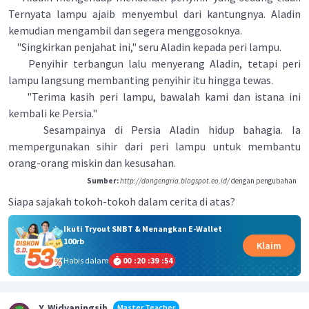
Ternyata lampu ajaib menyembul dari kantungnya. Aladin
kemudian mengambil dan segera menggosoknya.
"Singkirkan penjahat ini," seru Aladin kepada peri lampu.
Penyihir terbangun lalu menyerang Aladin, tetapi peri
lampu langsung membanting penyihir itu hingga tewas.
"Terima kasih peri lampu, bawalah kami dan istana ini
kembali ke Persia."
Sesampainya di Persia Aladin hidup bahagia. Ia
mempergunakan sihir dari peri lampu untuk membantu
orang-orang miskin dan kesusahan.
Sumber:
http://dongengria.blogspot.eo.id/
dengan pengubahan
Siapa sajakah tokoh-tokoh dalam cerita di atas?
Ikuti Tryout SNBT & Menangkan E-Wallet
100rb
Klaim
Habis dalam
00
:
20
:
39
:
53
Y. Widyaningsih
Master Teacher