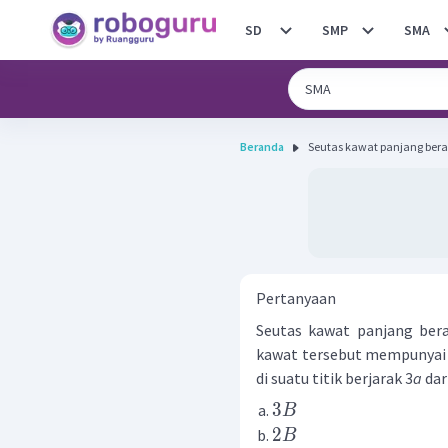
SD
SMP
SMA
Beranda
Seutas kawat panjang berarus 
Pertanyaan
Seutas kawat panjang bera
kawat tersebut mempunyai
di suatu titik berjarak 3
a
dari
3
B
2
B