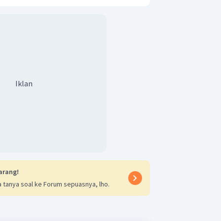
Iklan
arang!
 tanya soal ke Forum sepuasnya, lho.