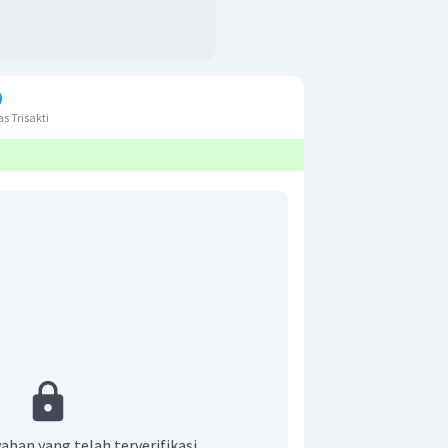
s Trisakti
aban yang telah terverifikasi