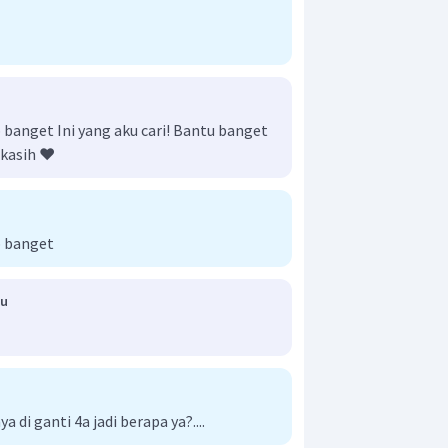
anget Ini yang aku cari! Bantu banget
kasih ❤️
 banget
yu
a di ganti 4a jadi berapa ya?....