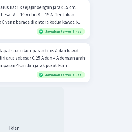
rus listrik sejajar dengan jarak 15 cm.
besar A = 10 A dan B = 15 A. Tentukan
k C yang berada di antara kedua kawat b...
Jawaban terverifikasi
dapat suatu kumparan tipis A dan kawat
liri arus sebesar 0,25 A dan 4 A dengan arah
kumparan 4 cm dan jarak pusat kum...
Jawaban terverifikasi
Iklan