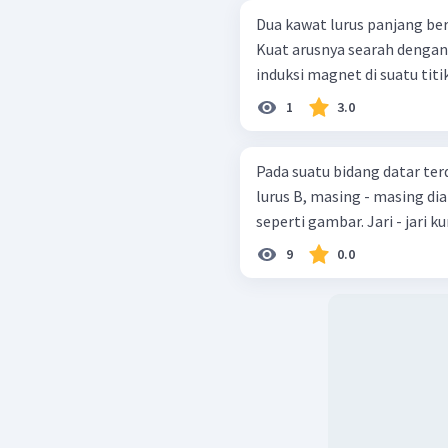
Dua kawat lurus panjang bera
Kuat arusnya searah dengan 
induksi magnet di suatu titi
1
3.0
Pada suatu bidang datar ter
lurus B, masing - masing dia
seperti gambar. Jari - jari 
9
0.0