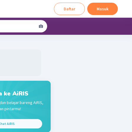
Daftar
Masuk
a ke AiRIS
dan belajar bareng AiRIS,
n pintarmu!
hat AiRIS