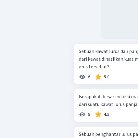
Sebuah kawat lurus dan panja
dari kawat dihasilkan kuat m
arus tersebut?
6
5.0
Berapakah besar induksi mag
dari suatu kawat lurus panja
5
4.5
Sebuah penghantar lurus pan