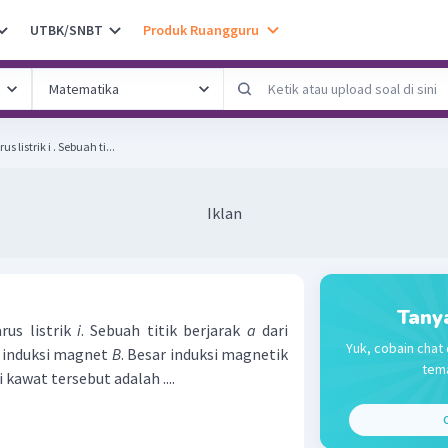
UTBK/SNBT
Produk Ruangguru
listrik i . Sebuah ti...
Iklan
Tany
rus listrik
i
. Sebuah titik berjarak
a
dari
Yuk, cobain chat 
 induksi magnet
B
. Besar induksi magnetik
tema
 kawat tersebut adalah ....
C