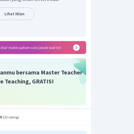
kawat lurus berarus listrik berbanding
) dan berbanding terbalik dengan jarak
Lihat Iklan
magnet, kita gunakan perbandingan :
n magnet pada titik 3
a
dari kawat
anmu bersama Master Teacher
ive Teaching, GRATIS!
t adalah E.
.6
(
32 rating
)