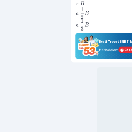
B
1
B
2
1
B
3
Ikuti Tryout SNBT 
Habis dalam
02
:
2