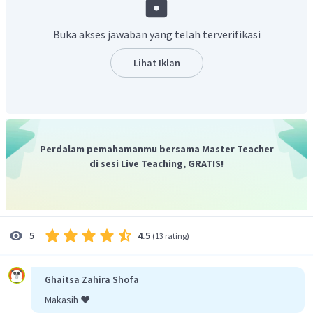
Buka akses jawaban yang telah terverifikasi
-5
Jadi, besar induksi magnetiknya adalah 8 x 10
T.
Lihat Iklan
Perdalam pemahamanmu bersama Master Teacher
di sesi Live Teaching, GRATIS!
4.5
5
(
13 rating
)
Ghaitsa Zahira Shofa
Makasih ❤️