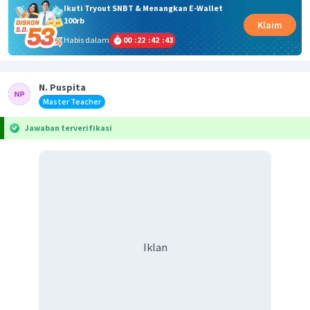
Ikuti Tryout SNBT & Menangkan E-Wallet
100rb
Klaim
Habis dalam
00
:
22
:
42
:
42
N. Puspita
Master Teacher
Jawaban terverifikasi
Iklan