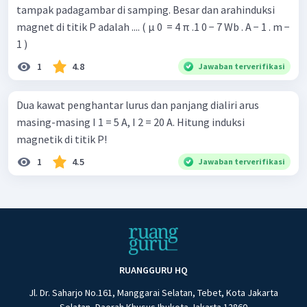
tampak padagambar di samping. Besar dan arahinduksi
magnet di titik P adalah .... ( μ 0 ​ = 4 π .1 0 − 7 Wb . A − 1 . m −
1 )
1
4.8
Jawaban terverifikasi
Dua kawat penghantar lurus dan panjang dialiri arus
masing-masing I 1 = 5 A, I 2 = 20 A. Hitung induksi
magnetik di titik P!
1
4.5
Jawaban terverifikasi
RUANGGURU HQ
Jl. Dr. Saharjo No.161, Manggarai Selatan, Tebet, Kota Jakarta