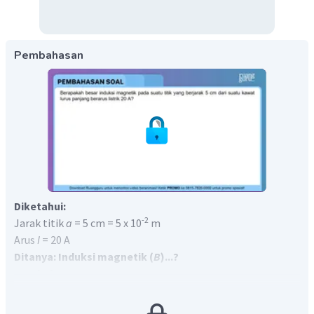
Pembahasan
Diketahui:
-2
Jarak titik
a
= 5 cm = 5 x 10
m
Arus
I
= 20 A
Ditanya: Induksi magnetik (
B
)...?
Pembahasan: