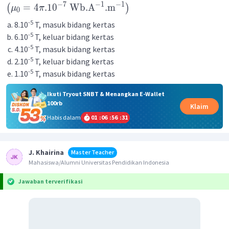
−
7
−
1
−
1
=
4
.1
0
Wb
.
A
.
m
(
)
μ
π
0
-5
8.10
T, masuk bidang kertas
-5
6.10
T, keluar bidang kertas
-5
4.10
T, masuk bidang kertas
-5
2.10
T, keluar bidang kertas
-5
1.10
T, masuk bidang kertas
Ikuti Tryout SNBT & Menangkan E-Wallet
100rb
Klaim
Habis dalam
01
:
06
:
56
:
31
J. Khairina
Master Teacher
Mahasiswa/Alumni Universitas Pendidikan Indonesia
Jawaban terverifikasi