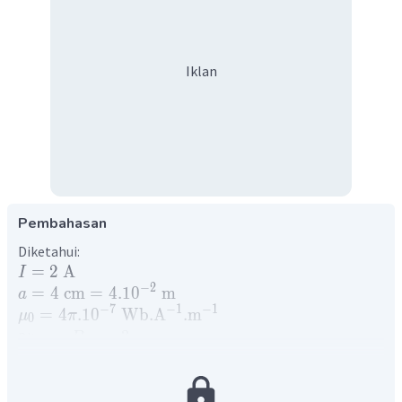
Iklan
Pembahasan
Diketahui:
=
2
A
I
−
2
=
4
cm
=
4.1
0
m
a
−
7
−
1
−
1
=
4
.1
0
Wb
.
A
.
m
μ
π
0
=
...
?
Ditanya:
B
Penyelesaian:
Besar medan magnet:
μ
I
0