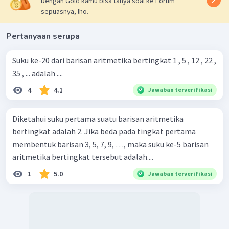
Dengan Gold kamu bisa tanya soal ke Forum
sepuasnya, lho.
Pertanyaan serupa
Suku ke-20 dari barisan aritmetika bertingkat 1 , 5 , 12 , 22 ,
35 , ... adalah ....
Maka, banyak jabat tangan jika pada saat itu ada 40
4
4.1
Jawaban terverifikasi
orang adalah
Diketahui suku pertama suatu barisan aritmetika
bertingkat adalah 2. Jika beda pada tingkat pertama
membentuk barisan 3, 5, 7, 9, …, maka suku ke-5 barisan
aritmetika bertingkat tersebut adalah....
1
5.0
Jawaban terverifikasi