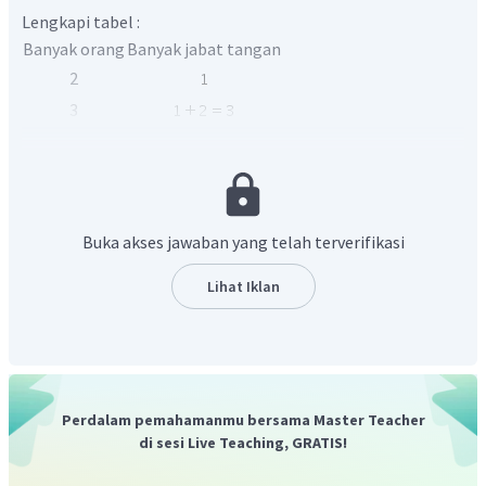
Lengkapi tabel :
Banyak orang
Banyak jabat tangan
2
3
4
5
6
Barisan bilangan tersebut dapat dijabarkan sebagai berikut
Buka akses jawaban yang telah terverifikasi
Lihat Iklan
Sehingga diketahui
,
,
Nilai
:
Perdalam pemahamanmu bersama Master Teacher
di sesi Live Teaching, GRATIS!
Nilai
: