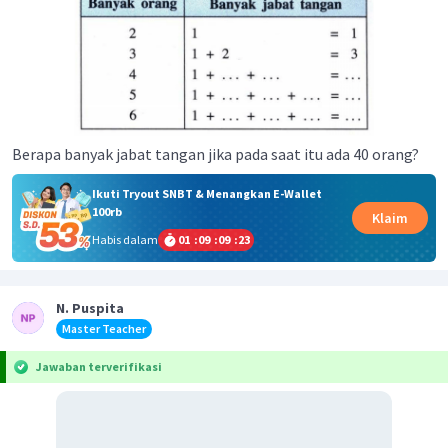
Berapa banyak jabat tangan jika pada saat itu ada 40 orang?
Ikuti Tryout SNBT & Menangkan E-Wallet
100rb
Klaim
Habis dalam
01
:
09
:
09
:
22
N. Puspita
Master Teacher
Jawaban terverifikasi