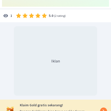
5.0
1
(
2 rating
)
Nilai
:
Iklan
Jadi, banyak jabat tangan pada saat ada
orang adalah
Klaim Gold gratis sekarang!
Pada saat 40 orang :