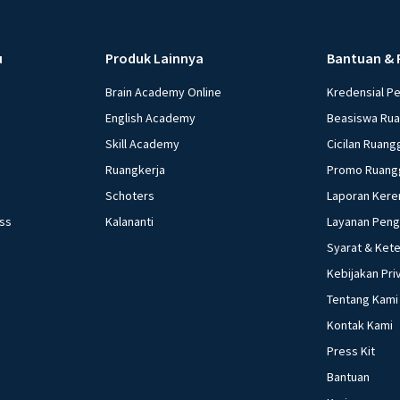
u
Produk Lainnya
Bantuan & 
Brain Academy Online
Kredensial P
English Academy
Beasiswa Ru
Skill Academy
Cicilan Ruang
Ruangkerja
Promo Ruang
Schoters
Laporan Kere
ess
Kalananti
Layanan Pen
Syarat & Ket
Kebijakan Pri
Tentang Kami
Kontak Kami
Press Kit
Bantuan