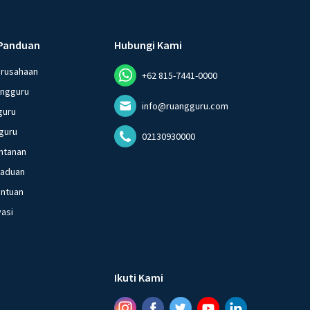
Panduan
Hubungi Kami
erusahaan
+62 815-7441-0000
angguru
info@ruangguru.com
guru
guru
02130930000
ntanan
gaduan
entuan
vasi
Ikuti Kami