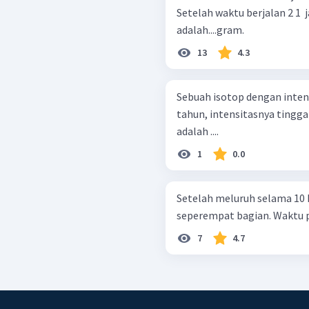
Setelah waktu berjalan 2 1 ​
adalah....gram.
13
4.3
Sebuah isotop dengan intensi
tahun, intensitasnya tingga
adalah ....
1
0.0
Setelah meluruh selama 10 ha
seperempat bagian. Waktu par
7
4.7