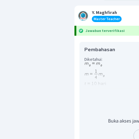
Y. Maghfirah
Master Teacher
Jawaban terverifikasi
Pembahasan
Diketahui:
Ditanya:
t
1/2
Jawab:
Buka akses jaw