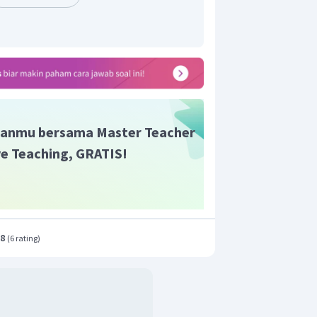
anmu bersama Master Teacher
ive Teaching, GRATIS!
adalah A.
.8
(
6 rating
)