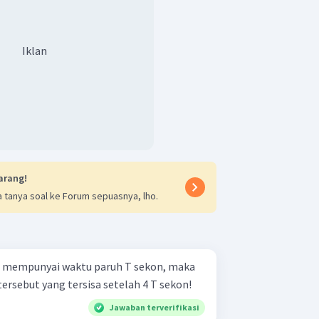
Iklan
arang!
 tanya soal ke Forum sepuasnya, lho.
if mempunyai waktu paruh T sekon, maka
ersebut yang tersisa setelah 4 T sekon!
Jawaban terverifikasi