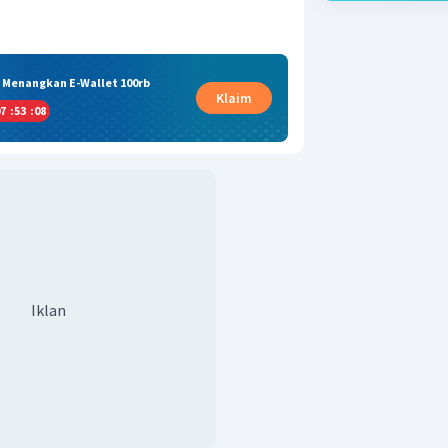
& Menangkan E-Wallet 100rb
Klaim
7
:
53
:
08
Iklan