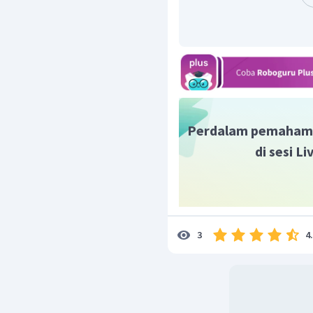
Perdalam pemaham
di sesi L
Jadi, jawaban yang tepat 
4
3