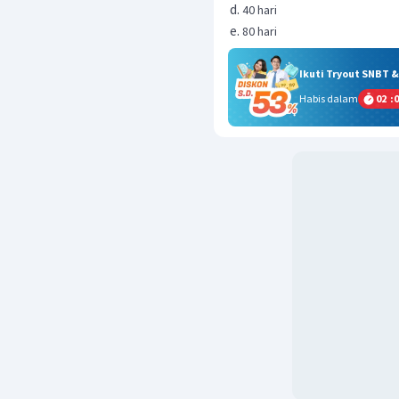
40 hari
80 hari
Ikuti Tryout SNBT 
Habis dalam
02
:
0