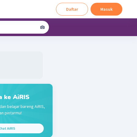
Daftar
Masuk
a ke AiRIS
dan belajar bareng AiRIS,
n pintarmu!
hat AiRIS