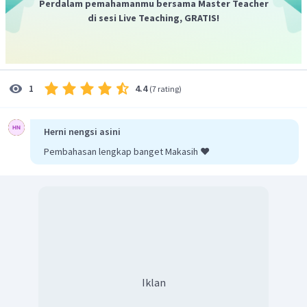
1
1
(
)
Perdalam pemahamanmu bersama Master Teacher
t
1/2
=
di sesi Live Teaching, GRATIS!
8
2
4
3
1
1
(
)
(
)
t
1/2
=
2
2
4
3
=
t
4.4
1
(
7 rating
)
1/2
=
1
,
33
hari
t
1/2
Jadi, waktu paro unsur tersebut adalah 1,33 hari.
Herni nengsi asini
Pembahasan lengkap banget Makasih ❤️
Iklan