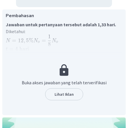
Pembahasan
Jawaban untuk pertanyaan tersebut adalah 1,33 hari.
Diketahui:
1
=
12
,
5%
=
N
N
N
o
o
8
=
4
hari
t
Ditanya:
t
= ?
1/2
Pembahasan:
Waktu paro adalah waktu yang diperlukan agar banyaknya
inti radioaktif yang meluruh tinggal setengah dari semula.
Buka akses jawaban yang telah terverifikasi
Secara matematis unsur yang radioaktif yang tersisa
setelah peluruhan adalah sebagai berikut:
Lihat Iklan
t
1
(
)
t
1/2
=
N
N
o
2
4
1
1
(
)
t
1/2
=
N
N
o
o
8
2
4