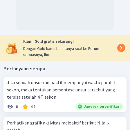
Klaim Gold gratis sekarang!
Dengan Gold kamu bisa tanya soal ke Forum
sepuasnya, lho.
Pertanyaan serupa
Jika sebuah unsur radioaktif mempunyai waktu paruh T
sekon, maka tentukan persentase unsur tersebut yang
tersisa setelah 4 T sekon!
6
4.1
Jawaban terverifikasi
Perhatikan grafik aktivitas radioaktif berikut Nilai x
adalah....