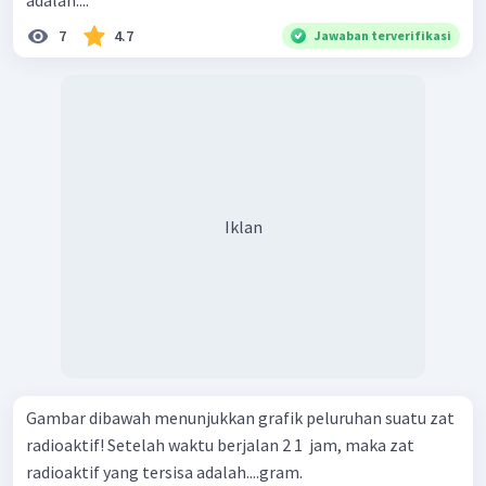
7
4.7
Jawaban terverifikasi
Iklan
Gambar dibawah menunjukkan grafik peluruhan suatu zat
radioaktif! Setelah waktu berjalan 2 1 ​ jam, maka zat
radioaktif yang tersisa adalah....gram.