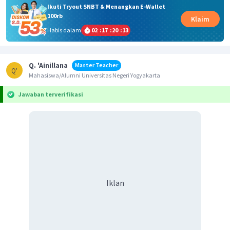
Ikuti Tryout SNBT & Menangkan E-Wallet
100rb
Klaim
Habis dalam
02
:
17
:
20
:
13
Q. 'Ainillana
Master Teacher
Q'
Mahasiswa/Alumni Universitas Negeri Yogyakarta
Jawaban terverifikasi
Iklan