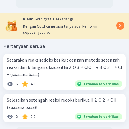
Klaim Gold gratis sekarang!
Dengan Gold kamu bisa tanya soal ke Forum
sepuasnya, lho.
Pertanyaan serupa
Setarakan reaksiredoks berikut dengan metode setengah
reaksi dan bilangan oksidasi! Bi 2 ​ O 3 ​ + ClO − → BiO 3 − ​ + Cl
− (suasana basa)
6
4.6
Jawaban terverifikasi
Selesaikan setengah reaksi redoks berikut H 2 ​ O 2 ​ → OH −
(suasana basa)!
2
0.0
Jawaban terverifikasi