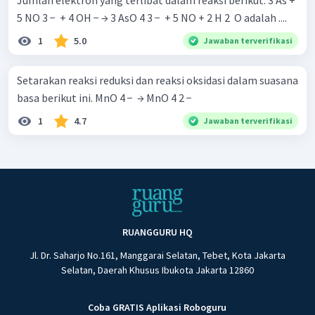
5 NO 3 − ​ + 4 OH − → 3 AsO 4 3 − ​ + 5 NO + 2 H 2 ​ O adalah ....
1
5.0
Jawaban terverifikasi
Setarakan reaksi reduksi dan reaksi oksidasi dalam suasana
basa berikut ini. MnO 4 − ​ → MnO 4 2 − ​
1
4.7
Jawaban terverifikasi
RUANGGURU HQ
Jl. Dr. Saharjo No.161, Manggarai Selatan, Tebet, Kota Jakarta
Selatan, Daerah Khusus Ibukota Jakarta 12860
Coba GRATIS Aplikasi Roboguru