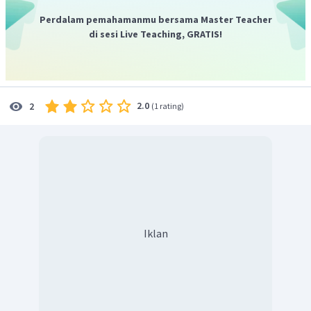
Reaksi oksidasi:
Perdalam pemahamanmu bersama Master Teacher
2
−
Zn
(
)
→
Zn
(
OH
)
(
)
a
q
a
q
di sesi Live Teaching, GRATIS!
4
setarakan jumlah atom di kedua ruas dengan cara
−
OH
(
)
menambahkan spesi
pada ruas yang kekurangan
a
q
atom O dan H serta setarakan muatan di kedua ruasnya
2.0
2
(
1 rating
)
Berikut adalah reaksi totalnya:
Jumlah atom dan muatan di kedua ruas sudah setara.
Dengan demikian,
persamaan reaksi yang setara adalah
.
Iklan