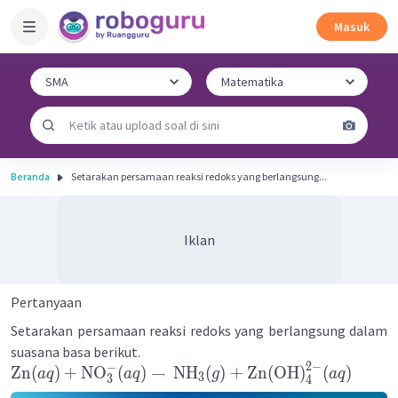
Masuk
Beranda
Setarakan persamaan reaksi redoks yang berlangsung...
Iklan
Pertanyaan
Setarakan persamaan reaksi redoks yang berlangsung dalam
suasana basa berikut.
2
−
−
Zn
(
)
+
NO
(
)
→
NH
(
)
+
Zn
(
OH
)
(
)
a
q
a
q
g
a
q
3
3
4