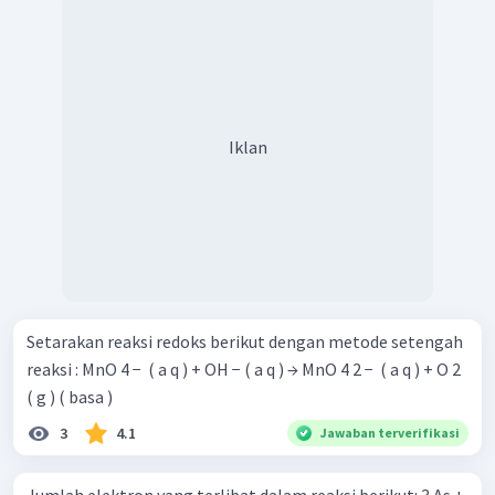
Iklan
Setarakan reaksi redoks berikut dengan metode setengah
reaksi : MnO 4 − ​ ( a q ) + OH − ( a q ) → MnO 4 2 − ​ ( a q ) + O 2 ​
( g ) ( basa )
3
4.1
Jawaban terverifikasi
Jumlah elektron yang terlibat dalam reaksi berikut: 3 As +