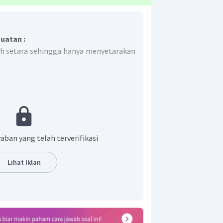
uatan :
h setara sehingga hanya menyetarakan
-
om e
pada ruas kiri
2
−
4
lah
aban yang telah terverifikasi
2
−
4
Lihat Iklan