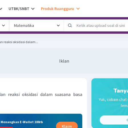
UTBK/SNBT
Produk Ruangguru
n reaksi oksidasi dalam...
Iklan
Tany
dan reaksi oksidasi dalam suasana basa
Yuk, cobain chat 
tema
C
& Menangkan E-Wallet 100rb
Klaim