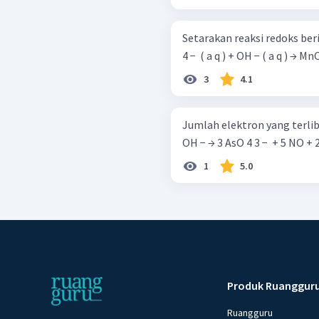
Setarakan reaksi redoks beri
4 − ​ ( a q ) + OH − ( a q ) → MnO 
3
4.1
Jumlah elektron yang terlibat dalam rea
1
5.0
Produk Ruanggur
Ruangguru