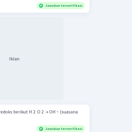
Jawaban terverifikasi
Iklan
doks berikut H 2 ​ O 2 ​ → OH − (suasana
Jawaban terverifikasi