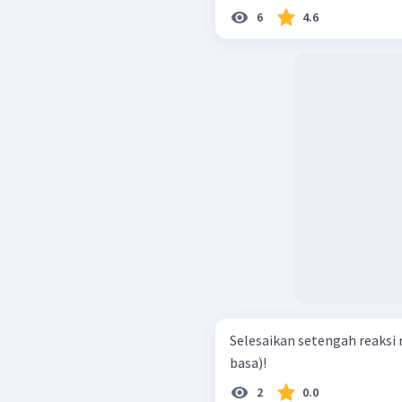
6
4.6
Selesaikan setengah reaksi re
basa)!
2
0.0