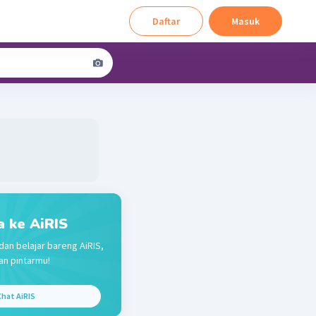
Daftar
Masuk
a ke AiRIS
dan belajar bareng AiRIS,
n pintarmu!
hat AiRIS