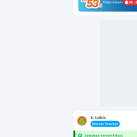
Habis dalam
01
:
1
S. Lubis
Master Teacher
Jawaban terverifikasi