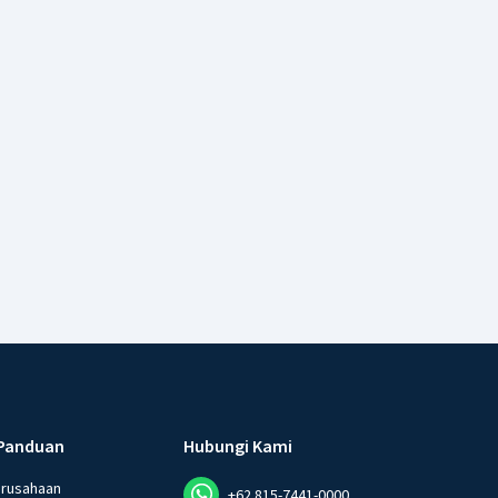
Panduan
Hubungi Kami
erusahaan
+62 815-7441-0000