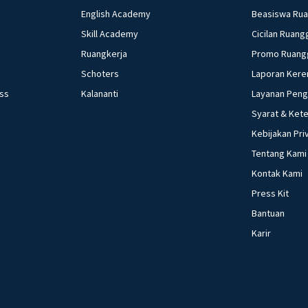
English Academy
Beasiswa Ru
Skill Academy
Cicilan Ruang
Ruangkerja
Promo Ruang
Schoters
Laporan Kere
ess
Kalananti
Layanan Pen
Syarat & Ket
Kebijakan Pri
Tentang Kami
Kontak Kami
Press Kit
Bantuan
Karir