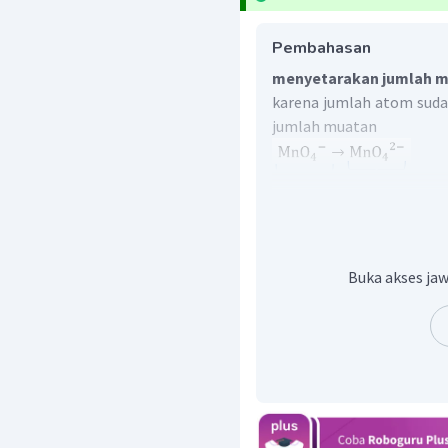
Pembahasan
menyetarakan jumlah m
karena jumlah atom suda
jumlah muatan
menambahkan jumlah at
−
−
MnO
+
e
→
MnO
4
Jadi, reaksi setara ada
Buka akses jaw
−
−
MnO
+
e
→
MnO
4