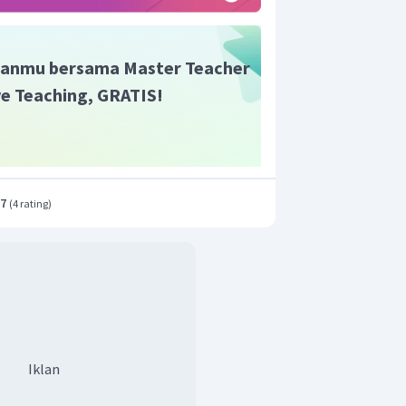
anmu bersama Master Teacher
ive Teaching, GRATIS!
.7
(
4 rating
)
Iklan