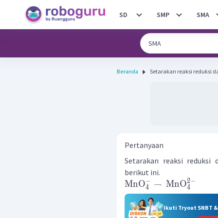
SD
SMP
SMA
Beranda
Setarakan reaksi reduksi da
Pertanyaan
Setarakan reaksi reduksi 
berikut ini.
−
2
−
MnO
→
MnO
4
4
Ikuti Tryout SNBT 