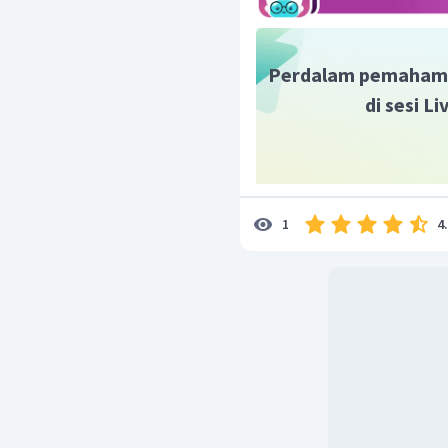
Perdalam pemaham
di sesi L
4
1