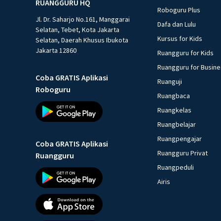
RUANGGURU HQ
Roboguru Plus
Jl. Dr. Saharjo No.161, Manggarai
Dafa dan Lulu
Selatan, Tebet, Kota Jakarta
Kursus for Kids
Selatan, Daerah Khusus Ibukota
Jakarta 12860
Ruangguru for Kids
Ruangguru for Busin
Coba GRATIS Aplikasi
Ruanguji
Roboguru
Ruangbaca
Ruangkelas
Ruangbelajar
Ruangpengajar
Coba GRATIS Aplikasi
Ruangguru Privat
Ruangguru
Ruangpeduli
Airis