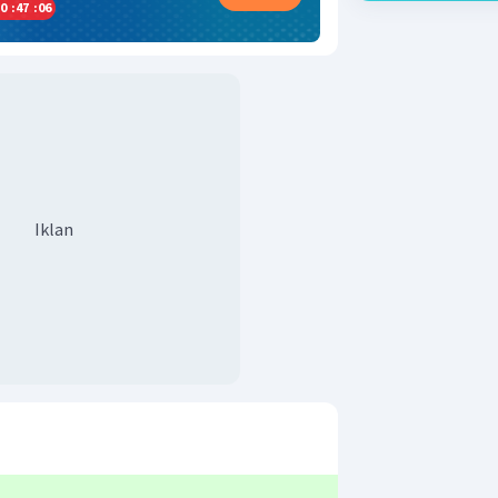
0
:
47
:
05
Iklan