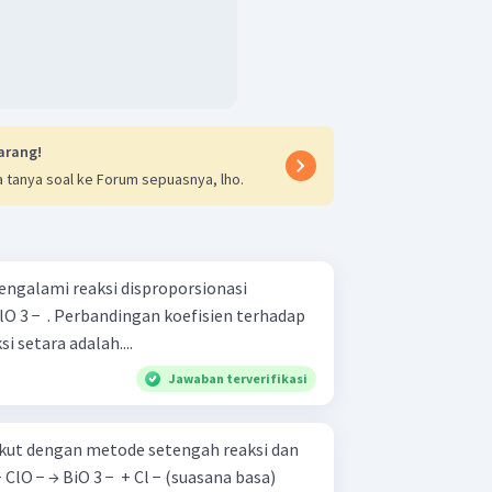
arang!
 tanya soal ke Forum sepuasnya, lho.
mengalami reaksi disproporsionasi
O 3 − ​ . Perbandingan koefisien terhadap
i setara adalah....
Jawaban terverifikasi
ikut dengan metode setengah reaksi dan
si! Bi 2 ​ O 3 ​ + ClO − → BiO 3 − ​ + Cl − (suasana basa)