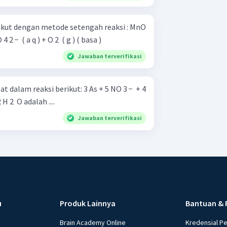
kut dengan metode setengah reaksi : MnO
4 2 − ​ ( a q ) + O 2 ​ ( g ) ( basa )
Jawaban terverifikasi
ksi berikut: 3 As + 5 NO 3 − ​ + 4
OH − → 3 AsO 4 3 − ​ + 5 NO + 2 H 2 ​ O adalah ....
Jawaban terverifikasi
u
Produk Lainnya
Bantuan & 
Brain Academy Online
Kredensial P