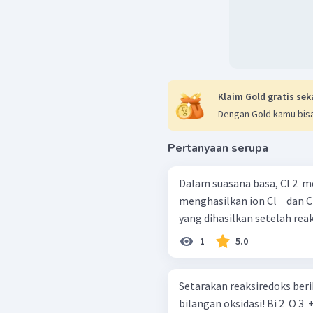
Klaim Gold gratis sek
Dengan Gold kamu bisa
Pertanyaan serupa
Dalam suasana basa, Cl 2 ​ 
menghasilkan ion Cl − dan Cl
yang dihasilkan setelah reaks
1
5.0
Setarakan reaksiredoks ber
bilangan oksida