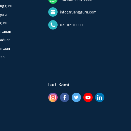
angguru
info@ruangguru.com
guru
guru
02130930000
ntanan
gaduan
entuan
vasi
Ikuti Kami