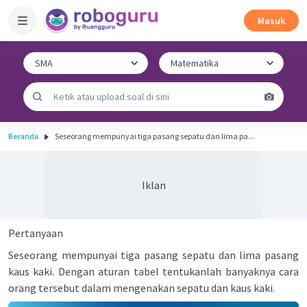
Masuk
Beranda
Seseorang mempunyai tiga pasang sepatu dan lima pa...
Iklan
Pertanyaan
Seseorang mempunyai tiga pasang sepatu dan lima pasang
kaus kaki. Dengan aturan tabel tentukanlah banyaknya cara
orang tersebut dalam mengenakan sepatu dan kaus kaki.