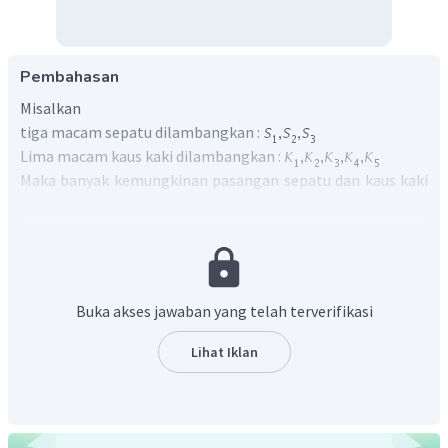
Pembahasan
Misalkan
tiga macam sepatu dilambangkan :
Lima macam kaus kaki dilambangkan :
Maka banyak kemungkinan pasangan sepatu dan kaus kaki
adalah sebagai berikut:
Buka akses jawaban yang telah terverifikasi
Lihat Iklan
Dengan demikian, banyaknya cara mengenakan sepatu dan
kaus kaki adalah
cara.