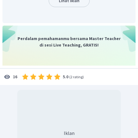
Lihat Iklan
Portugis : Dari negara Portugis - Pantai Barat Afrika -
Tanjung Harapan - Pantai Timur Afrika - Kalkuta India
- Malaka - Maluku.
Spanyol : Dari negara Spanyol - Samudera Atlantik -
Perdalam pemahamanmu bersama Master Teacher
Benua Amerika - Ujung Selatan Benua Amerika -
di sesi Live Teaching, GRATIS!
Samudera Pasifik - Filipina - Maluku.
Belanda : Dari negara Belanda - Pantai Barat Afrika -
Tanjung Harapan - Samudera Hindia - Selat Sunda -
Banten - Maluku.
5.0
16
(
2 rating
)
Iklan