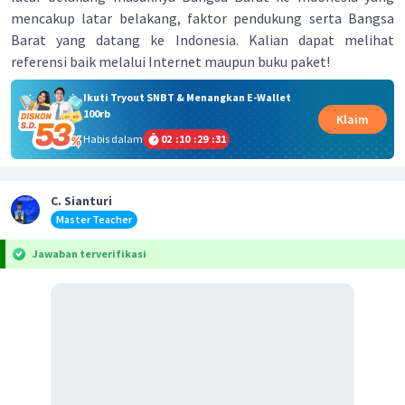
mencakup latar belakang, faktor pendukung serta Bangsa
Barat yang datang ke Indonesia. Kalian dapat melihat
referensi baik melalui Internet maupun buku paket!
Ikuti Tryout SNBT & Menangkan E-Wallet
100rb
Klaim
Habis dalam
02
:
10
:
29
:
30
C. Sianturi
Master Teacher
Jawaban terverifikasi