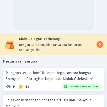
Jadi, kedatangan bangsa Barat ke Indonesia didasarkan
pada latar belakang yang bermacam-macam, salah satunya
adalah Indonesia sebagai penghasil rempah-rempah. Hal
ini didukung faktor pendukungnya pula seperti
perkembangan iptek. Bangsa-bangsa Barat yang pernah
datang ke Indonesia adalah Portugis, Spanyol, Belanda,
Klaim Gold gratis sekarang!
Perancis, dan Inggris.
Dengan Gold kamu bisa tanya soal ke Forum
sepuasnya, lho.
Pertanyaan serupa
Mengapa terjadi konflik kepentingan antara bangsa
Spanyol dan Portugis di Kepulauan Maluku? Jelaskan!
9
4.6
Jawaban terverifikasi
Jelaskan kedatangan bangsa Portugis dan Spanyol di
Maluku?