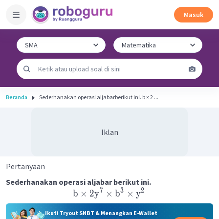
Masuk
Beranda
Sederhanakan operasi aljabarberikut ini. b × 2 ...
Iklan
Pertanyaan
Sederhanakan operasi aljabar berikut ini.
7
3
2
b
×
2
y
×
b
×
y
Ikuti Tryout SNBT & Menangkan E-Wallet