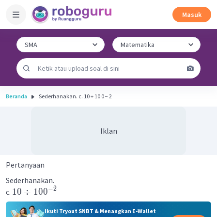
Masuk
Beranda
Sederhanakan. c. 10 ÷ 10 0 − 2
Iklan
Pertanyaan
Sederhanakan.
−
2
10
÷
10
0
c.
Ikuti Tryout SNBT & Menangkan E-Wallet