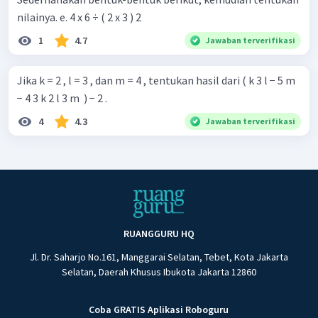
nilainya. e. 4 x 6 ÷ ( 2 x 3 ) 2
1
4.7
Jawaban terverifikasi
Jika k = 2 , l = 3 , dan m = 4 , tentukan hasil dari ( k 3 l − 5 m
− 4 3 k 2 l 3 m ​ ) − 2 .
4
4.3
Jawaban terverifikasi
RUANGGURU HQ
Jl. Dr. Saharjo No.161, Manggarai Selatan, Tebet, Kota Jakarta
Selatan, Daerah Khusus Ibukota Jakarta 12860
Coba GRATIS Aplikasi Roboguru