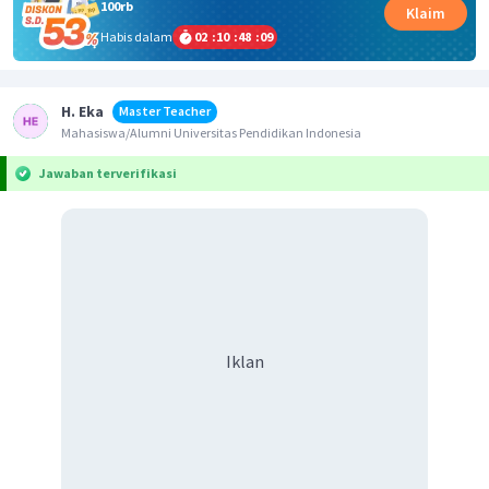
100rb
Klaim
Habis dalam
02
:
10
:
48
:
09
H. Eka
Master Teacher
Mahasiswa/Alumni Universitas Pendidikan Indonesia
Jawaban terverifikasi
Iklan