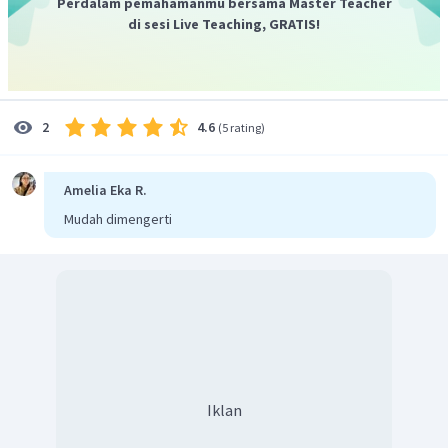
Perdalam pemahamanmu bersama Master Teacher
di sesi Live Teaching, GRATIS!
4.6
2
(
5 rating
)
Amelia Eka R.
Mudah dimengerti
Iklan