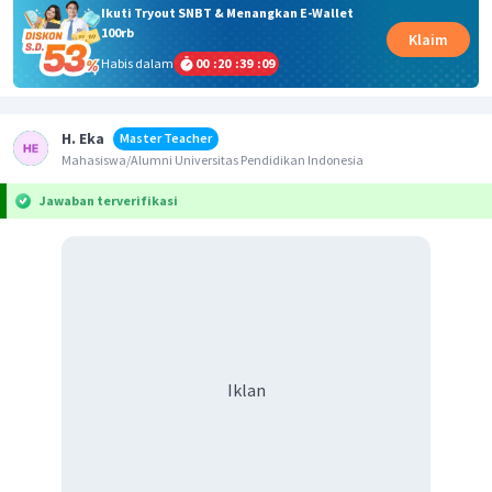
Ikuti Tryout SNBT & Menangkan E-Wallet
100rb
Klaim
Habis dalam
00
:
20
:
39
:
09
H. Eka
Master Teacher
Mahasiswa/Alumni Universitas Pendidikan Indonesia
Jawaban terverifikasi
Iklan