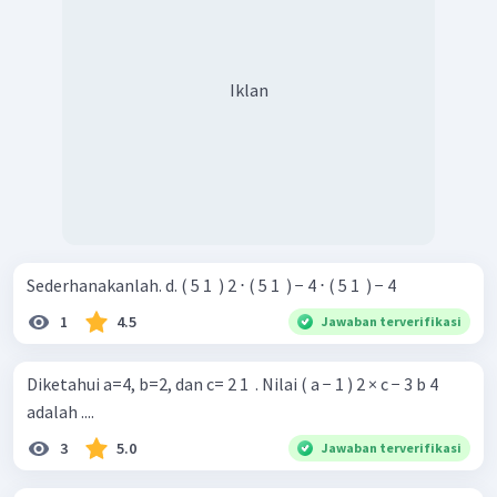
Iklan
Sederhanakanlah. d. ( 5 1 ​ ) 2 ⋅ ( 5 1 ​ ) − 4 ⋅ ( 5 1 ​ ) − 4
1
4.5
Jawaban terverifikasi
Diketahui a=4, b=2, dan c= 2 1 ​ . Nilai ( a − 1 ) 2 × c − 3 b 4 ​
adalah ....
3
5.0
Jawaban terverifikasi