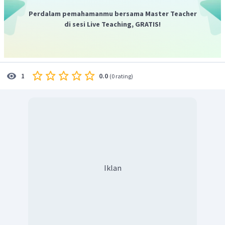
1
−
5
−
2
3
⋅
3
=
Dengan demikian, nilai dari
2.187
Perdalam pemahamanmu bersama Master Teacher
di sesi Live Teaching, GRATIS!
0.0
1
(
0 rating
)
Iklan