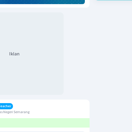
Iklan
Teacher
as Negeri Semarang