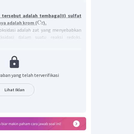
 tersebut adalah tembaga(II) sulfat
Cr
ya adalah krom (
).
oksidasi adalah zat yang menyebabkan
sidasi dalam suatu reaksi redoks.
tau zat pereduksi adalah zat yang
engalami reduksi dalam suatu reaksi
oksidator
adalah zat yang mengalami
lah zat yang mengalami
oksidator
.
tor, reduktor, hasil oksidasi dan hasil
aban yang telah terverifikasi
a harus mengetahui terlebih dahulu
Lihat Iklan
O
→
Cr
(
SO
)
+
Cu
4
2
4
3
+
3
0
n bilangan oksidasinya, krom (Cr)
langan oksidasi dari 0 menjadi +3,