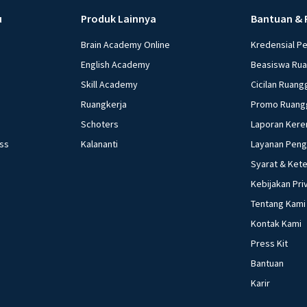
u
Produk Lainnya
Bantuan & 
Brain Academy Online
Kredensial P
English Academy
Beasiswa Ru
Skill Academy
Cicilan Ruang
Ruangkerja
Promo Ruang
Schoters
Laporan Kere
ess
Kalananti
Layanan Pen
Syarat & Ket
Kebijakan Pri
Tentang Kami
Kontak Kami
Press Kit
Bantuan
Karir