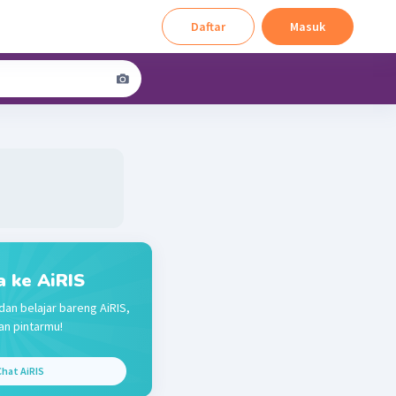
Daftar
Masuk
a ke AiRIS
dan belajar bareng AiRIS,
n pintarmu!
hat AiRIS