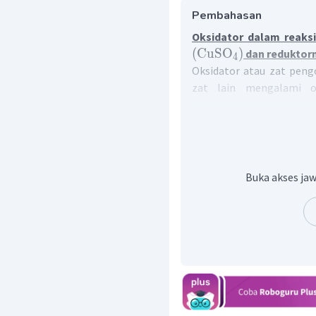
Pembahasan
Oksidator dalam reaksi
(
CuSO
)
dan reduktorn
4
Oksidator atau zat peng
zat lain mengalami ok
Sedangkan reduktor a
menyebabkan zat lain m
redoks. Dalam kata lain,
reduksi
dan
reduktor
ada
Sebelum menentukan oksida
Buka akses jaw
reduksi pada soal, kit
bilangan oksidasi
.
Cr
+
CuS
0
+
2
Berdasarkan perubaha
mengalami kenaikan bi