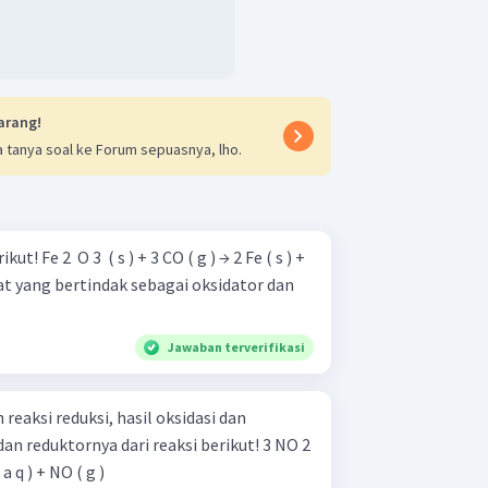
arang!
 tanya soal ke Forum sepuasnya, lho.
→ 2 Fe ( s ) +
Jawaban terverifikasi
 reaksi reduksi, hasil oksidasi dan
reduktornya dari reaksi berikut! 3 NO 2 ​
( a q ) + NO ( g )