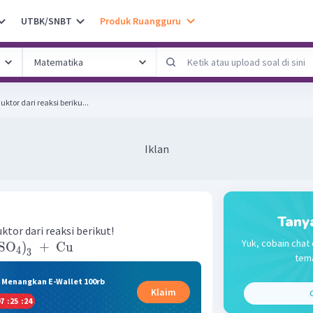
UTBK/SNBT
Produk Ruangguru
ktor dari reaksi beriku...
Iklan
Tany
tor dari reaksi berikut!
Yuk, cobain chat 
SO
)
+
Cu
4
3
tema
& Menangkan E-Wallet 100rb
Klaim
C
7
:
25
:
24