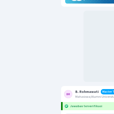
B. Rohmawati
Master 
Mahasiswa/Alumni Universit
Jawaban terverifikasi