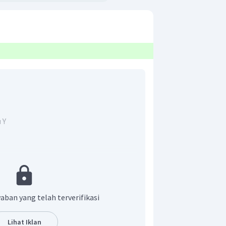
 Y
kan proyeksi vektor terhadap sumbu-
 mempermudah, perhatikan gambar di
aban yang telah terverifikasi
Lihat Iklan