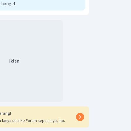
 banget
Iklan
arang!
 tanya soal ke Forum sepuasnya, lho.