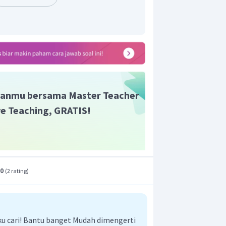
anmu bersama Master Teacher
ive Teaching, GRATIS!
r vektor proyeksi terhadap sumbu X
.0
(
2 rating
)
t adalah D.
aku cari! Bantu banget Mudah dimengerti