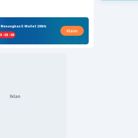
& Menangkan E-Wallet 100rb
Klaim
3
:
03
:
02
Iklan