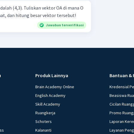
adalah (4,3). Tuliskan vektor OA di mana O
nat, dan hitung besar vektor tersebut!
Jawaban terverifikasi
u
Produk Lainnya
Bantuan & 
Brain Academy Online
Kredensial P
English Academy
Beasiswa Ru
Skill Academy
Cicilan Ruang
Ruangkerja
Promo Ruang
Schoters
Laporan Kere
ess
Kalananti
Layanan Pen