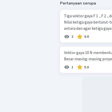
Pertanyaan serupa
Tiga vektor gaya F 1 ​ , F 2 ​ 
Nilai ketiga gaya berturut-tu
antara dan agar ketiga gay
2
0.0
Vektor gaya 10 N membentuk 
Besar masing-masing proyek
1
5.0