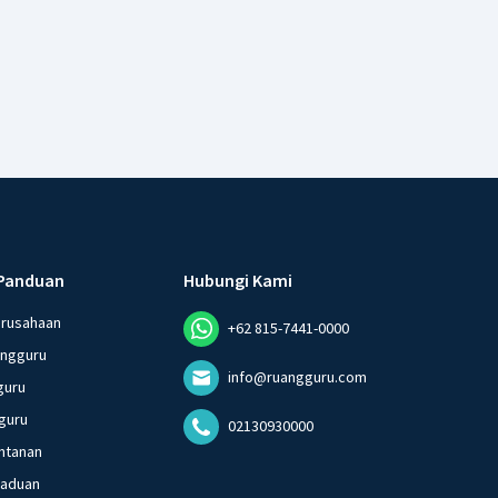
Panduan
Hubungi Kami
erusahaan
+62 815-7441-0000
angguru
info@ruangguru.com
guru
guru
02130930000
ntanan
gaduan