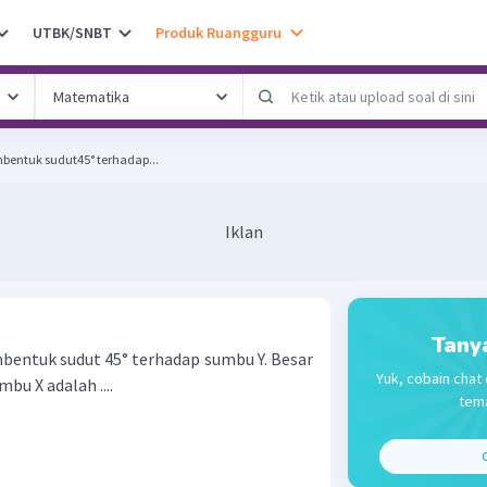
UTBK/SNBT
Produk Ruangguru
mbentuk sudut45° terhadap...
Iklan
Tany
entuk sudut 45° terhadap sumbu Y. Besar
Yuk, cobain chat 
bu X adalah ....
tema
C