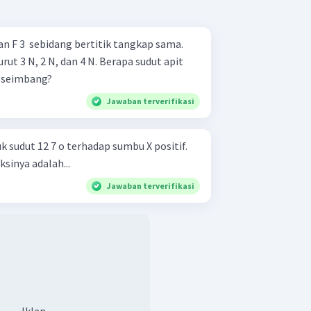
, dan F 3 ​ sebidang bertitik tangkap sama.
rut 3 N, 2 N, dan 4 N. Berapa sudut apit
a seimbang?
Jawaban terverifikasi
sudut 12 7 o terhadap sumbu X positif.
sinya adalah...
Jawaban terverifikasi
Iklan