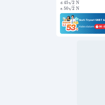
45
2
N
50
2
N
Ikuti Tryout SNBT 
Habis dalam
00
:
0