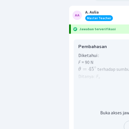
A. Aulia
Master Teacher
Jawaban terverifikasi
Pembahasan
Diketahui :
F
= 90 N
∘
=
4
5
terhadap sumbu
θ
Ditanya :
F
x
Penyelesaian :
Komponen vektor merupa
sumbu kartesius, Untuk
bawah ini.
Buka akses jaw