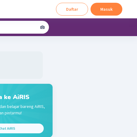
Daftar
Masuk
a ke AiRIS
dan belajar bareng AiRIS,
n pintarmu!
hat AiRIS