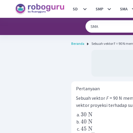
SD
SMP
SMA
Beranda
Sebuah vektor F = 90 N me
Pertanyaan
Sebuah vektor
F
= 90 N memb
vektor proyeksi terhadap sum
30
N
40
N
45
N