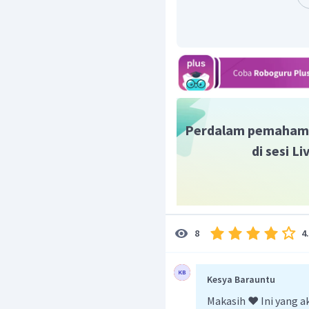
Perdalam pemaham
di sesi L
∘
=
sin
4
5
F
F
x
1
=
90
2
2
=
45
2
N
Dengan demikian, besa
4
8
45
2
adalah
N.
Jadi, jawaban yang tepa
Kesya Barauntu
Makasih ❤️ Ini yang 