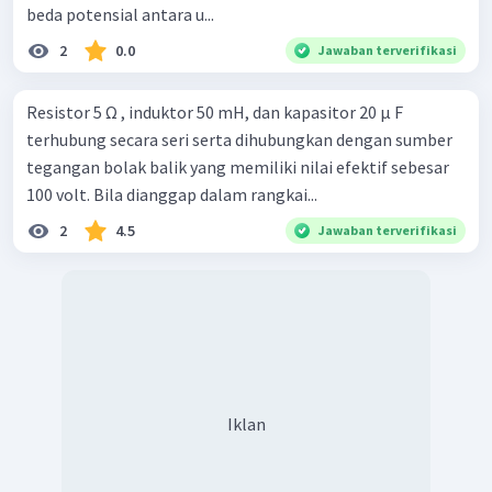
=
cos
P
V
I
θ
e
ff
e
ff
beda potensial antara u...
R
=
V
I
e
ff
e
ff
Z
2
0.0
Jawaban terverifikasi
2
800
=
100
2
⋅
⋅
10
1000
=
16
W
Resistor 5 Ω , induktor 50 mH, dan kapasitor 20 μ F
terhubung secara seri serta dihubungkan dengan sumber
Oleh karena itu, jawabannya adalah B.
tegangan bolak balik yang memiliki nilai efektif sebesar
100 volt. Bila dianggap dalam rangkai...
2
4.5
Jawaban terverifikasi
Iklan