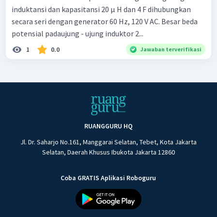
induktansi dan kapasitansi 20 μ H dan 4 F dihubungkan
secara seri dengan generator 60 Hz, 120 V AC. Besar beda
potensial padaujung - ujung induktor 2...
1
0.0
Jawaban terverifikasi
RUANGGURU HQ
Jl. Dr. Saharjo No.161, Manggarai Selatan, Tebet, Kota Jakarta
Selatan, Daerah Khusus Ibukota Jakarta 12860
Coba GRATIS Aplikasi Roboguru