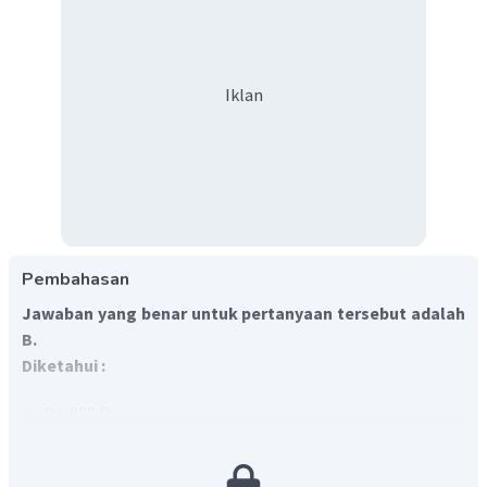
Iklan
Pembahasan
Jawaban yang benar untuk pertanyaan tersebut adalah
B.
Diketahui :
R
= 800 Ω
μ
C
= 12,5
F
L
= 5 H