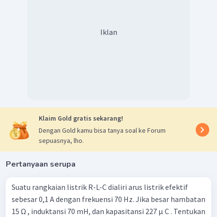
L
Reaktansi Kapasitif
Iklan
1
=
X
C
ω
C
1
=
−
6
200
⋅
12
,
5
⋅
1
0
=
400
Ω
Impedansi
2
2
=
+
(
−
)
Z
R
X
X
L
C
2
2
=
80
0
+
(
1000
−
400
)
Klaim Gold gratis sekarang!
2
2
=
80
0
+
60
0
Dengan Gold kamu bisa tanya soal ke Forum
=
1000
Ω
sepuasnya, lho.
Arus Effektif
Pertanyaan serupa
100
2
2
V
e
ff
=
=
=
A
I
e
ff
1000
10
Suatu rangkaian listrik R-L-C dialiri arus listrik efektif
Z
sebesar 0,1 A dengan frekuensi 70 Hz. Jika besar hambatan
Daya
15 Ω , induktansi 70 mH, dan kapasitansi 227 μ C . Tentukan