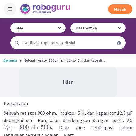
Masuk
Beranda
Sebuah resistor 800 ohm, induktor 5 H, dan kapasit...
Iklan
Pertanyaan
μ
Sebuah resistor 800 ohm, induktor 5 H, dan kapasitor 12,5
F
dirangkai seri. Rangkaian dihubungkan dengan listrik AC
=
200
sin
200
. Daya yang terdisipasi dalam
V
t
(
)
t
rangkaian tersebut adalah .... watt.