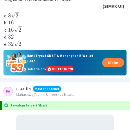
(SIMAK UI)
8
2
16
16
2
32
32
2
Ikuti Tryout SNBT & Menangkan E-Wallet
100rb
Klaim
Habis dalam
00
:
13
:
16
:
20
F. Arifin
Master Teacher
Mahasiswa/Alumni Universitas Trisakti
Jawaban terverifikasi