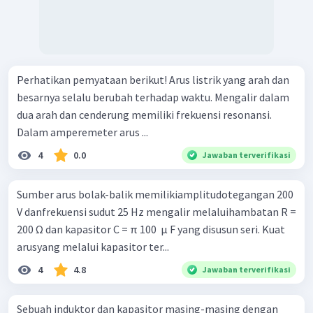
Perhatikan pemyataan berikut! Arus listrik yang arah dan
besarnya selalu berubah terhadap waktu. Mengalir dalam
dua arah dan cenderung memiliki frekuensi resonansi.
Dalam amperemeter arus ...
4
0.0
Jawaban terverifikasi
Sumber arus bolak-balik memilikiamplitudotegangan 200
V danfrekuensi sudut 25 Hz mengalir melaluihambatan R =
200 Ω dan kapasitor C = π 100 ​ μ F yang disusun seri. Kuat
arusyang melalui kapasitor ter...
4
4.8
Jawaban terverifikasi
Sebuah induktor dan kapasitor masing-masing dengan