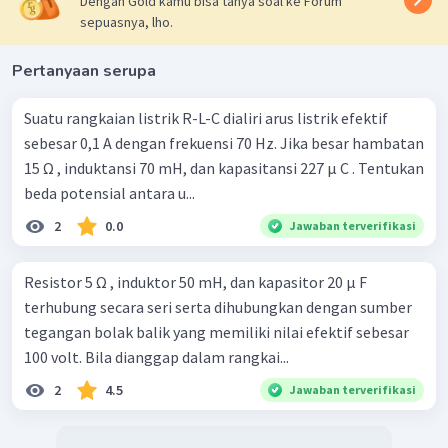
Dengan Gold kamu bisa tanya soal ke Forum
sepuasnya, lho.
Pertanyaan serupa
Suatu rangkaian listrik R-L-C dialiri arus listrik efektif
sebesar 0,1 A dengan frekuensi 70 Hz. Jika besar hambatan
15 Ω , induktansi 70 mH, dan kapasitansi 227 μ C . Tentukan
beda potensial antara u...
2
0.0
Jawaban terverifikasi
Resistor 5 Ω , induktor 50 mH, dan kapasitor 20 μ F
terhubung secara seri serta dihubungkan dengan sumber
tegangan bolak balik yang memiliki nilai efektif sebesar
100 volt. Bila dianggap dalam rangkai...
2
4.5
Jawaban terverifikasi