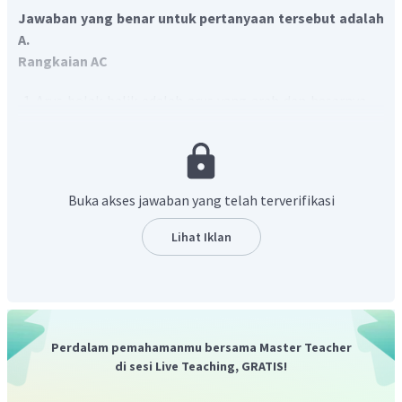
Jawaban yang benar untuk pertanyaan tersebut adalah
A.
Rangkaian AC
Arus bolak-balik adalah arus yang arah dan besarnya
selalu berubah terhadap waktu dan dapat mengalir
dalam dua arah
Rangkaian seri R-L-C arus AC dapat terjadi frekuensi
resonansi
Buka akses jawaban yang telah terverifikasi
Jika diukur dengan amperemeter arus searah (DC),
frekuensinya yang terlalu cepat berubah akan
Lihat Iklan
menyebabkan jarum amperemeter tetap
menunjukkan angka noI .
Jika hambatan murni dihubungkan dengan tegangan
bolak-balik, maka tidak terjadi perbedaan fase antara
arus dan tegangan
Perdalam pemahamanmu bersama Master Teacher
di sesi Live Teaching, GRATIS!
Dengan demikian, pernyataan yang benar adalah 1, 2
dan 3.