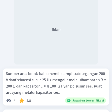
Iklan
Sumber arus bolak-balik memilikiamplitudotegangan 200
V danfrekuensi sudut 25 Hz mengalir melaluihambatan R =
200 Ω dan kapasitor C = π 100 ​ μ F yang disusun seri. Kuat
arusyang melalui kapasitor ter...
4
4.8
Jawaban terverifikasi