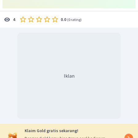
Oleh karena itu, jawaban yang benar adalah A.
0.0
4
(
0 rating
)
Iklan
Klaim Gold gratis sekarang!