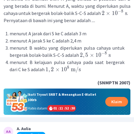
yang berada di bumi. Menurut A, waktu yang diperlukan pulsa
−
8
2
×
1
0
s
cahaya untuk bergerak bolak-balik S-C-S adalah
.
Pernyataan di bawah ini yang benar adalah ....
menurut A jarak dari S ke C adalah 3 m
menurut A jarak S ke C adalah 2,4 m
menurut B waktu yang diperlukan pulsa cahaya untuk
−
8
2
,
5
×
1
0
s
bergerak bolak-balik S-C-S adalah
menurut B kelajuan pulsa cahaya pada saat bergerak
8
1
,
2
×
1
0
m
/
s
dari C ke S adalah
(SNMPTN 2007)
Ikuti Tryout SNBT & Menangkan E-Wallet
100rb
Klaim
Habis dalam
01
:
11
:
52
:
38
A. Aulia