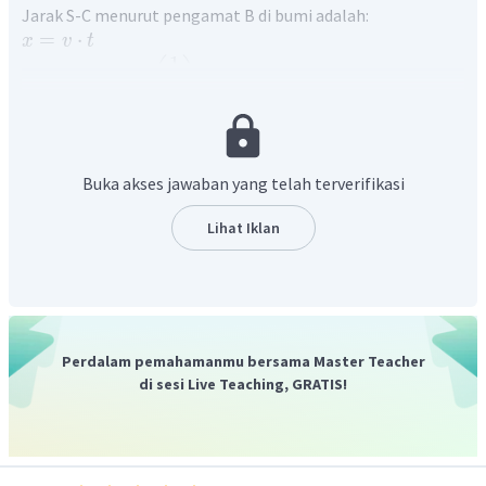
Jarak S-C menurut pengamat B di bumi adalah:
=
⋅
x
v
t
1
(
)
8
−
8
=
3
×
1
0
2
×
1
0
(
)
(
)
x
2
=
3
m
x
Sedangkan jarak S-C menurut pengamat A :
L
0
=
;
=
L
L
x
Buka akses jawaban yang telah terverifikasi
0
γ
64
Lihat Iklan
=
3
L
100
=
2
,
4
m
L
Dan kecepatan cahaya
c
adalah konstan.
Dengan demikian, pernyataan yang benar adalah
pernyataan 1,2, dan 3.
Perdalam pemahamanmu bersama Master Teacher
di sesi Live Teaching, GRATIS!