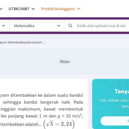
UTBK/SNBT
Produk Ruangguru
 gram ditembakkanke dalam ...
Iklan
Tany
gram ditembakkan ke dalam suatu bandul
Yuk, cobain chat 
, sehingga bandul bergerak naik. Pada
tema
etinggian maksimum, kawat membentuk
2
 Jika panjang kawat 1 m dan
g
= 10 m/s
,
(
)
C
5
=
2
,
24
itembakkan adalah....