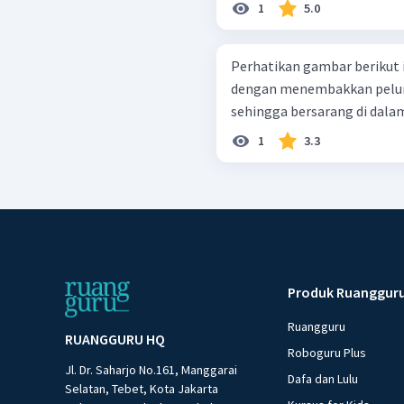
1
5.0
Perhatikan gambar berikut ini! Pengujian kecepatan peluru di
dengan menembakkan peluru
sehingga bersarang di dalam
1
3.3
Produk Ruanggur
Ruangguru
RUANGGURU HQ
Roboguru Plus
Jl. Dr. Saharjo No.161, Manggarai
Dafa dan Lulu
Selatan, Tebet, Kota Jakarta