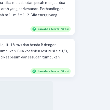
ba-tiba meledak dan pecah menjadi dua
×
=
2
,
24
(
1.505
)
v
p
m arah yang berlawanan. Perbandingan
05
=
3
,
3712
v
p
 m 1 : m 2 = 1 : 2. Bila energi yang
3
,
3712
=
v
p
0
,
005
=
674
,
24
v
p
≈
674
Jawaban terverifikasi
v
p
aban yang tepat ditunjukkan oleh
ajllflll 8 m/s dan benda B dengan
mbukan. Bila koefisien restitusi e = 1/3,
etik sebelum dan sesudah tumbukan
Jawaban terverifikasi