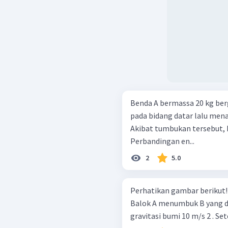
Benda A bermassa 20 kg be
pada bidang datar lalu men
Akibat tumbukan tersebut, 
Perbandingan en...
2
5.0
Perhatikan gambar berikut! Balok A dan B berada pada lintasan licin
Balok A menumbuk B yang d
gravitasi bumi 10 m/s 2 . Set