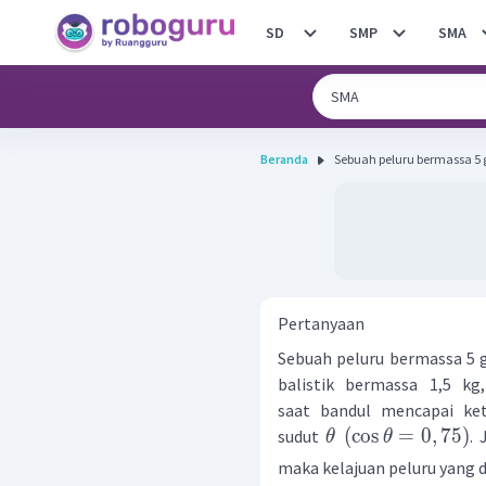
SD
SMP
SMA
Beranda
Sebuah peluru bermassa 5
Pertanyaan
Sebuah peluru bermassa 5 
balistik bermassa 1,5 kg
saat bandul mencapai k
(
cos
=
0
,
75
)
sudut
.
θ
θ
maka kelajuan peluru yang d