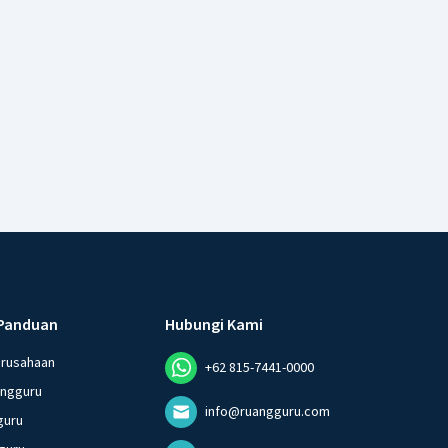
Panduan
Hubungi Kami
erusahaan
+62 815-7441-0000
angguru
info@ruangguru.com
guru