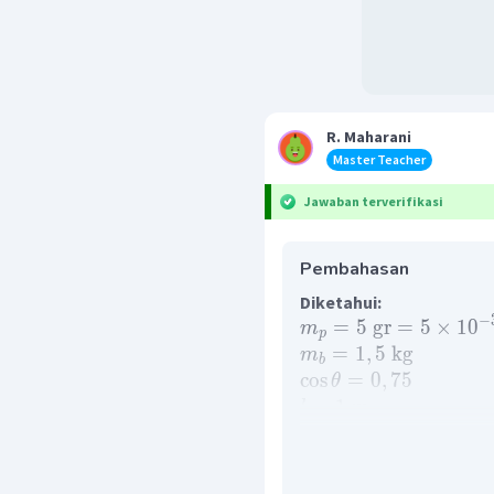
R. Maharani
Master Teacher
Jawaban terverifikasi
Pembahasan
Diketahui:
−
=
5
gr
=
5
×
1
0
m
p
=
1
,
5
kg
m
b
cos
=
0
,
75
θ
=
1
m
l
2
=
10
m
/
s
g
Ditanyakan:
=
...
?
v
p