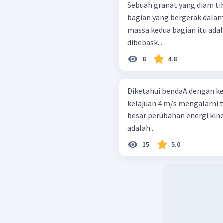
v
p
Sebuah granat yang diam ti
−
3
5
×
1
0
bagian yang bergerak dala
0
,
0
massa kedua bagian itu adalah
dibebask...
8
4.8
Dengan demikian, jaw
pilihan D.
Diketahui bendaA dengan kel
kelajuan 4 m/s mengalarni tu
besar perubahan energi kin
adalah...
15
5.0