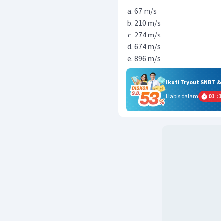
67 m/s
210 m/s
274 m/s
674 m/s
896 m/s
Ikuti Tryout SNBT 
Habis dalam
01
:
1