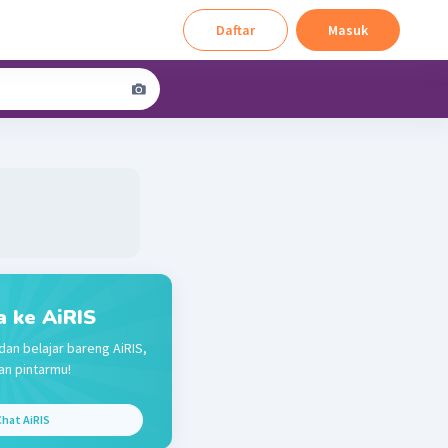
Daftar
Masuk
a ke AiRIS
dan belajar bareng AiRIS,
n pintarmu!
hat AiRIS