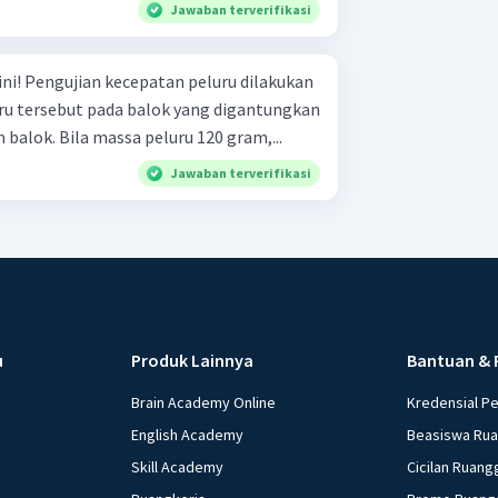
Jawaban terverifikasi
lakukan
 tersebut pada balok yang digantungkan
 balok. Bila massa peluru 120 gram,...
Jawaban terverifikasi
u
Produk Lainnya
Bantuan & 
Brain Academy Online
Kredensial P
English Academy
Beasiswa Ru
Skill Academy
Cicilan Ruang