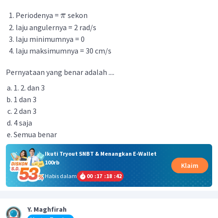
Periodenya =
sekon
π
laju angulernya = 2 rad/s
laju minimumnya = 0
laju maksimumnya = 30 cm/s
Pernyataan yang benar adalah ....
1. 2. dan 3
1 dan 3
2 dan 3
4 saja
Semua benar
Ikuti Tryout SNBT & Menangkan E-Wallet
100rb
Klaim
Habis dalam
00
:
17
:
18
:
42
Y. Maghfirah