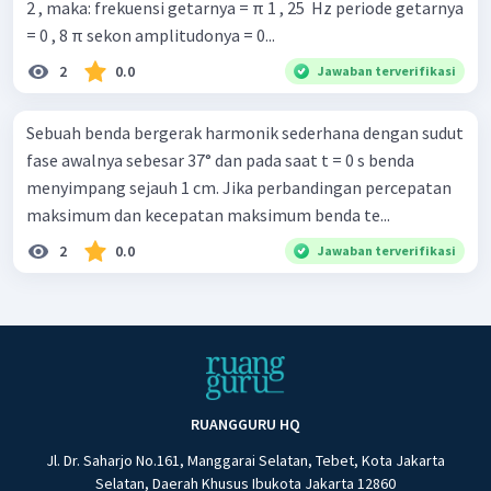
2 , maka: frekuensi getarnya = π 1 , 25 ​ Hz periode getarnya
= 0 , 8 π sekon amplitudonya = 0...
2
0.0
Jawaban terverifikasi
Sebuah benda bergerak harmonik sederhana dengan sudut
fase awalnya sebesar 37° dan pada saat t = 0 s benda
menyimpang sejauh 1 cm. Jika perbandingan percepatan
maksimum dan kecepatan maksimum benda te...
2
0.0
Jawaban terverifikasi
RUANGGURU HQ
Jl. Dr. Saharjo No.161, Manggarai Selatan, Tebet, Kota Jakarta
Selatan, Daerah Khusus Ibukota Jakarta 12860