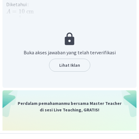
Diketahui :
=
10
cm
A
1
=
Hz
f
π
,
,
,
dan
Ditanya :
T
ω
v
v
min
ma
x
Hubungan antara periode dan frekuensi dapat dituliskan
dengan persamaan berikut
1
Buka akses jawaban yang telah terverifikasi
=
T
f
1
Lihat Iklan
=
T
1
π
1
=
s
(
pernyataan
benar
)
T
π
Kecepatan sudut sebuah benda yang bergerak harmonis
dengan frekuensi tertentu dapat dihitung menggunakan
Perdalam pemahamanmu bersama Master Teacher
pesamaan berikut
di sesi Live Teaching, GRATIS!
=
2
ω
π
f
1
=
2
×
ω
π
π
(
pernyataan
2
benar
)
=
2
rad
/
s
ω