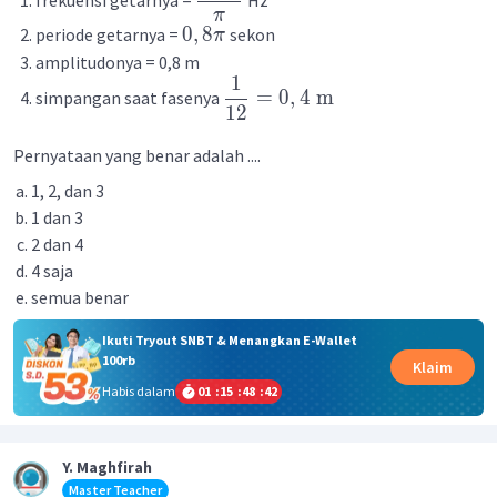
frekuensi getarnya =
Hz
π
0
,
8
periode getarnya =
sekon
π
amplitudonya = 0,8 m
1
=
0
,
4
m
simpangan saat fasenya
12
Pernyataan yang benar adalah ....
1, 2, dan 3
1 dan 3
2 dan 4
4 saja
semua benar
Ikuti Tryout SNBT & Menangkan E-Wallet
100rb
Klaim
Habis dalam
01
:
15
:
48
:
42
Y. Maghfirah
Master Teacher