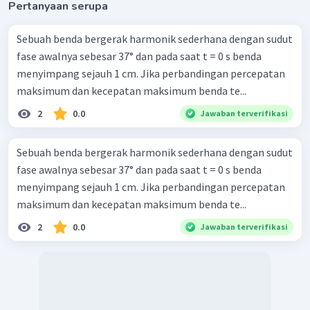
Pertanyaan serupa
=
sin
(
2
)
y
A
π
φ
1
(
)
=
0
,
8
sin
2
×
Sebuah benda bergerak harmonik sederhana dengan sudut
y
π
12
fase awalnya sebesar 37° dan pada saat t = 0 s benda
1
(
)
=
0
,
8
sin
y
π
menyimpang sejauh 1 cm. Jika perbandingan percepatan
6
maksimum dan kecepatan maksimum benda te...
∘
=
0
,
8
sin
3
0
y
1
2
0.0
Jawaban terverifikasi
=
0
,
8
×
y
2
=
0
,
4
m
(
pernyataan
4
benar
)
y
Sebuah benda bergerak harmonik sederhana dengan sudut
Jadi, jawaban yang tepat adalah A.
fase awalnya sebesar 37° dan pada saat t = 0 s benda
menyimpang sejauh 1 cm. Jika perbandingan percepatan
maksimum dan kecepatan maksimum benda te...
2
0.0
Jawaban terverifikasi