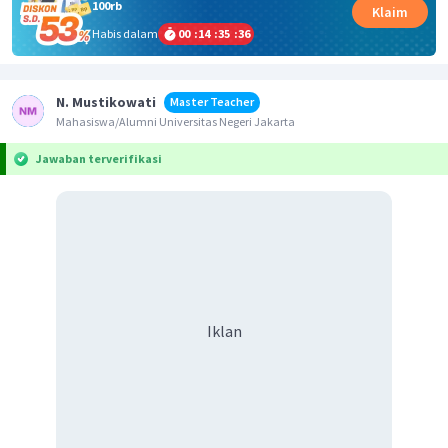
100rb
Klaim
Habis dalam
00
:
14
:
35
:
36
N. Mustikowati
Master Teacher
Mahasiswa/Alumni Universitas Negeri Jakarta
Jawaban terverifikasi
Iklan