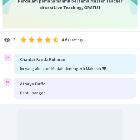
Perdalam pemahamanmu bersama Master Teacher
di sesi Live Teaching, GRATIS!
3
Jadi, volume limas adalah 1.620 cm
.
4.6
3
(
3 rating
)
Chaidar Faridz Rohman
Ini yang aku cari! Mudah dimengerti Makasih ❤️
Athaya Daffa
Bantu banget