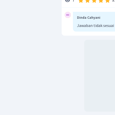
5
7
Dinda Cahyani
Jawaban tidak sesua
Dengan demikian, volume 