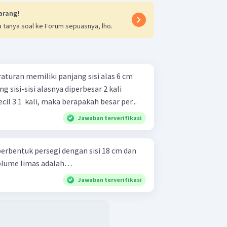
arang!
 tanya soal ke Forum sepuasnya, lho.
turan memiliki panjang sisi alas 6 cm
ng sisi-sisi alasnya diperbesar 2 kali
l 3 1 ​ kali, maka berapakah besar per...
Jawaban terverifikasi
erbentuk persegi dengan sisi 18 cm dan
olume limas adalah…
Jawaban terverifikasi