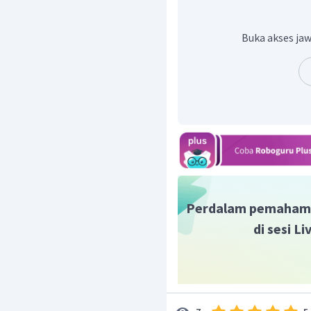
Buka akses jaw
Dari gambar tersebut dip
Perdalam pemaham
di sesi L