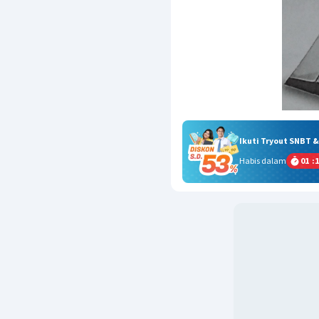
Ikuti Tryout SNBT 
Habis dalam
01
:
1