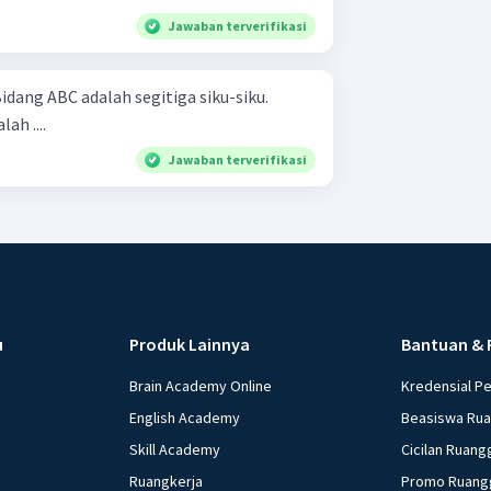
Jawaban terverifikasi
idang ABC adalah segitiga siku-siku.
Volume bangun tersebut adalah ....
Jawaban terverifikasi
u
Produk Lainnya
Bantuan & 
Brain Academy Online
Kredensial P
English Academy
Beasiswa Ru
Skill Academy
Cicilan Ruang
Ruangkerja
Promo Ruang