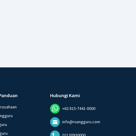
Panduan
Hubungi Kami
erusahaan
+62 815-7441-0000
angguru
info@ruangguru.com
guru
guru
02130930000