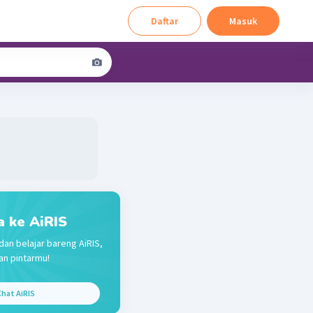
Daftar
Masuk
a ke AiRIS
dan belajar bareng AiRIS,
n pintarmu!
hat AiRIS