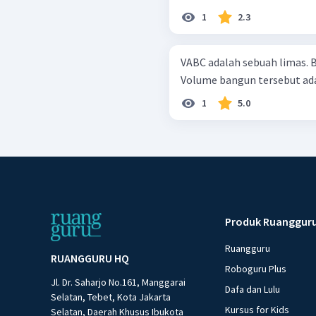
1
2.3
VABC adalah sebuah limas. B
1
5.0
Produk Ruanggur
Ruangguru
RUANGGURU HQ
Roboguru Plus
Jl. Dr. Saharjo No.161, Manggarai
Dafa dan Lulu
Selatan, Tebet, Kota Jakarta
Kursus for Kids
Selatan, Daerah Khusus Ibukota