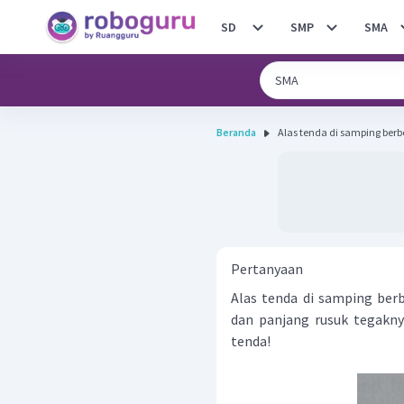
SD
SMP
SMA
Beranda
Alas tenda di samping berb
Pertanyaan
Alas tenda di samping berb
dan panjang rusuk tegakny
tenda!