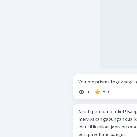
Volume prisma tegak segitiga
1
5.0
Amati gambar berikut! Bangun ruang pada gambar tersebut
merupakan gabungan dua ba
Identifikasikan jenis prism
berapa volume bangu...