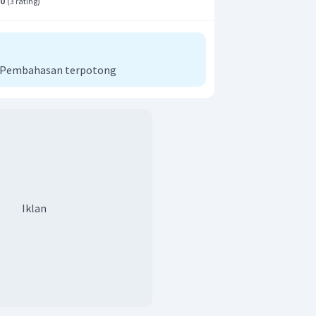
.0
(
3 rating
)
i Pembahasan terpotong
3
udara di dalam tenda adalah 6,8688 m
.
Iklan