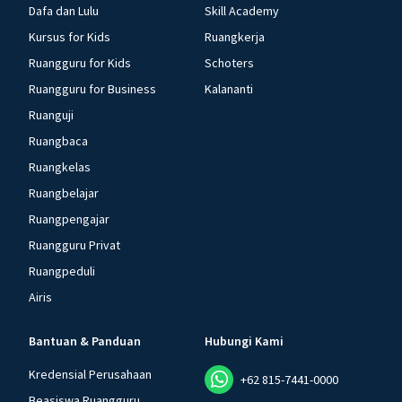
Dafa dan Lulu
Skill Academy
Kursus for Kids
Ruangkerja
Ruangguru for Kids
Schoters
Ruangguru for Business
Kalananti
Ruanguji
Ruangbaca
Ruangkelas
Ruangbelajar
Ruangpengajar
Ruangguru Privat
Ruangpeduli
Airis
Bantuan & Panduan
Hubungi Kami
Kredensial Perusahaan
+62 815-7441-0000
Beasiswa Ruangguru