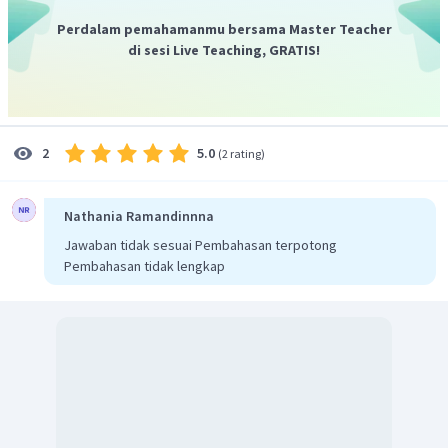
=
273
cm
Perdalam pemahamanmu bersama Master Teacher
di sesi Live Teaching, GRATIS!
Dengan demikian, luas permukaan limas tersebut adalah
2
273
cm
.
5.0
2
(
2 rating
)
Nathania Ramandinnna
Jawaban tidak sesuai Pembahasan terpotong
Pembahasan tidak lengkap