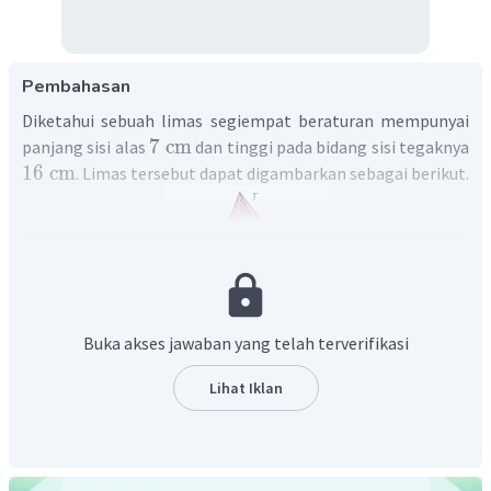
Pembahasan
Diketahui sebuah limas segiempat beraturan mempunyai
7
cm
panjang sisi alas
dan tinggi pada bidang sisi tegaknya
16
cm
. Limas tersebut dapat digambarkan sebagai berikut.
Buka akses jawaban yang telah terverifikasi
Luas permukaan limas tersebut sebagai berikut.
Lihat Iklan
Luas
permukaan
limas
=
Luas
alas
+
4
×
Luas
2
1
=
7
×
7
+
4
×
×
7
×
2
=
49
+
224
2