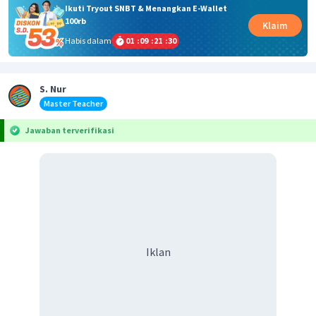
Ikuti Tryout SNBT & Menangkan E-Wallet
100rb
Klaim
Habis dalam
01
:
09
:
21
:
29
S. Nur
Master Teacher
Jawaban terverifikasi
Iklan