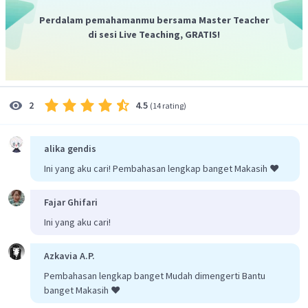
Perdalam pemahamanmu bersama Master Teacher
di sesi Live Teaching, GRATIS!
Karena sisi alas tidak mungkin bernilai negatif, maka
.
Dengan demikian, panjang sisi alas limas tersebut adalah
.
4.5
2
(
14 rating
)
alika gendis
Ini yang aku cari! Pembahasan lengkap banget Makasih ❤️
Fajar Ghifari
Ini yang aku cari!
Azkavia A.P.
Pembahasan lengkap banget Mudah dimengerti Bantu
banget Makasih ❤️