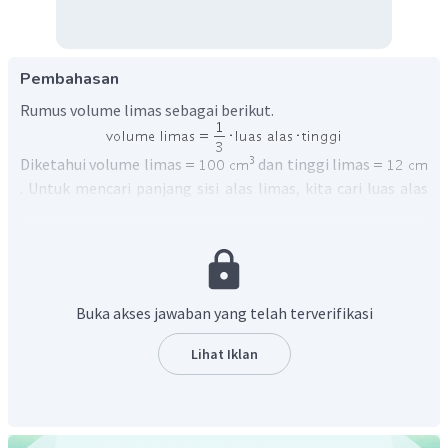
Pembahasan
Rumus volume limas sebagai berikut.
Diketahui volume limas
dan tinggi limas
. Untuk mencari panjang sisi alas limas, kita cari luas alas
terlebih dahulu menggunakan rumus volume limas sebagai
berikut.
Buka akses jawaban yang telah terverifikasi
Lihat Iklan
Kemudian, kita cari panjang sisi alas menggunakan rumus
luas persegi karena alas berbentuk persegi sebagai berikut.