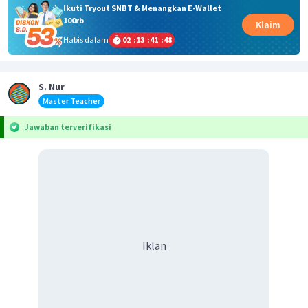
Ikuti Tryout SNBT & Menangkan E-Wallet
100rb
Klaim
Habis dalam
02
:
13
:
41
:
48
S. Nur
Master Teacher
Jawaban terverifikasi
Iklan