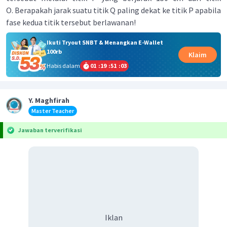
O. Berapakah jarak suatu titik Q paling dekat ke titik P apabila
fase kedua titik tersebut berlawanan!
Ikuti Tryout SNBT & Menangkan E-Wallet
100rb
Klaim
Habis dalam
01
:
19
:
51
:
02
Y. Maghfirah
Master Teacher
Jawaban terverifikasi
Iklan