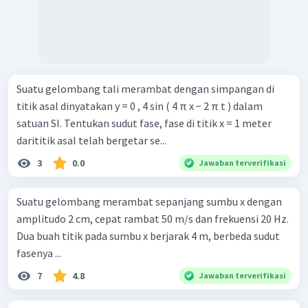
Suatu gelombang tali merambat dengan simpangan di
titik asal dinyatakan y = 0 , 4 sin ( 4 π x − 2 π t ) dalam
satuan SI. Tentukan sudut fase, fase di titik x = 1 meter
darititik asal telah bergetar se...
3
0.0
Jawaban terverifikasi
Suatu gelombang merambat sepanjang sumbu x dengan
amplitudo 2 cm, cepat rambat 50 m/s dan frekuensi 20 Hz.
Dua buah titik pada sumbu x berjarak 4 m, berbeda sudut
fasenya ...
7
4.8
Jawaban terverifikasi