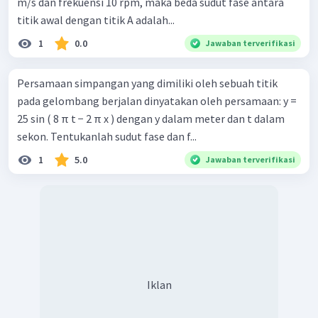
m/s dan frekuensi 10 rpm, maka beda sudut fase antara
titik awal dengan titik A adalah...
1
0.0
Jawaban terverifikasi
Persamaan simpangan yang dimiliki oleh sebuah titik
pada gelombang berjalan dinyatakan oleh persamaan: y =
25 sin ( 8 π t − 2 π x ) dengan y dalam meter dan t dalam
sekon. Tentukanlah sudut fase dan f...
1
5.0
Jawaban terverifikasi
Iklan