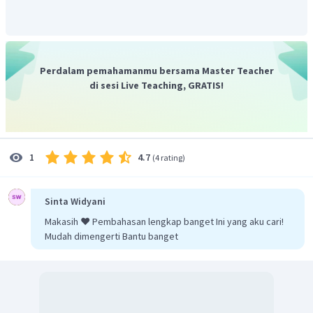
Beda fase
Jarak suatu titik Q paling dekat ke titik P
Perdalam pemahamanmu bersama Master Teacher
di sesi Live Teaching, GRATIS!
Jadi, jarak suatu titik Q paling dekat ke titik P apabila
fase kedua titik tersebut berlawanan adalah 100 cm.
4.7
1
(
4 rating
)
Sinta Widyani
Makasih ❤️ Pembahasan lengkap banget Ini yang aku cari!
Mudah dimengerti Bantu banget