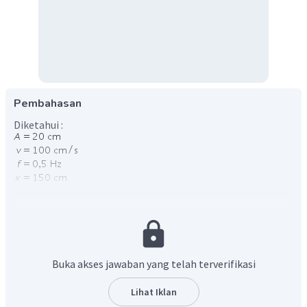
Pembahasan
Diketahui :
Ditanya : ?
Jawab :
Panjang gelombang tersebut
Buka akses jawaban yang telah terverifikasi
Perubahan sudut fase untuk fase berlawanan adalah 180°.
Lihat Iklan