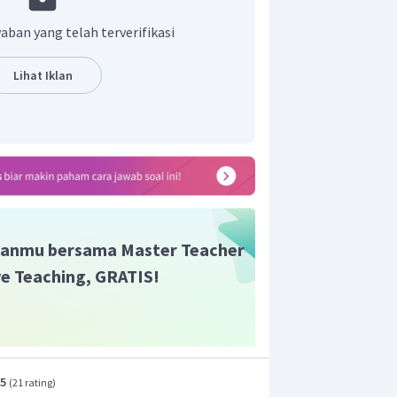
aban yang telah terverifikasi
Lihat Iklan
anmu bersama Master Teacher
ive Teaching, GRATIS!
.5
(
21 rating
)