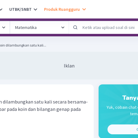
UTBK/SNBT
Produk Ruangguru
in dilambungkan satu kali...
Iklan
Tany
n dilambungkan satu kali secara bersama-
Yuk, cobain chat 
ar pada koin dan bilangan genap pada
tema
C