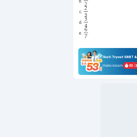
Ikuti Tryout SNBT 
Habis dalam
02
:
1