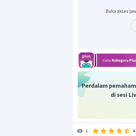
Buka akses jaw
Perdalam pemaham
di sesi L
4
1