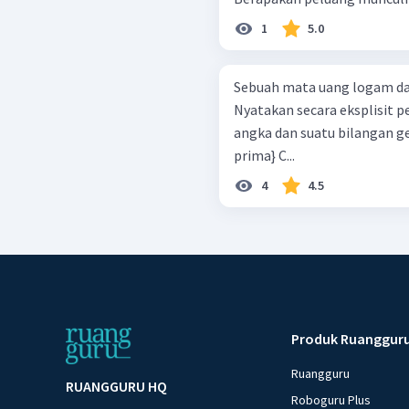
1
5.0
Sebuah mata uang logam dan
Nyatakan secara eksplisit peristiwa beriku
angka dan suatu bilangan genap} B = {munculnya suat
prima} C...
4
4.5
Produk Ruanggur
Ruangguru
RUANGGURU HQ
Roboguru Plus