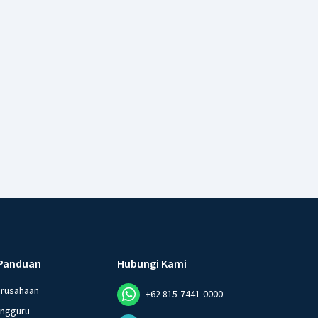
Panduan
Hubungi Kami
erusahaan
+62 815-7441-0000
angguru