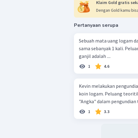
Klaim Gold gratis sek
Dengan Gold kamu bisa
Pertanyaan serupa
Sebuah mata uang logam d
sama sebanyak 1 kali. Pel
ganjil adalah ....
1
4.6
Kevin melakukan pengundia
koin logam. Peluang teorit
"Angka" dalam pengundian te
1
3.3