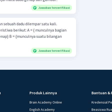
Jawaban terverifikasi
 sebuah dadu dilempar satu kali.
t: A = { munculnya bagian
u bilangan
Jawaban terverifikasi
u
Produk Lainnya
Bantuan & 
Brain Academy Online
Kredensial P
English Academy
Beasiswa Ru