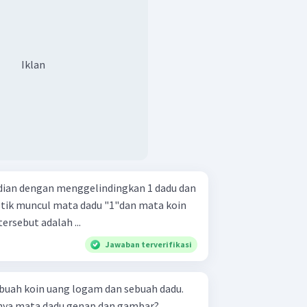
Iklan
ian dengan menggelindingkan 1 dadu dan
etik muncul mata dadu "1"dan mata koin
rsebut adalah ...
Jawaban terverifikasi
uah koin uang logam dan sebuah dadu.
nya mata dadu genap dan gambar?