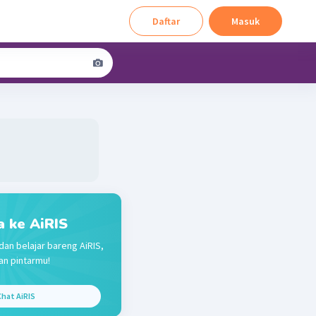
Daftar
Masuk
a ke AiRIS
dan belajar bareng AiRIS,
n pintarmu!
hat AiRIS