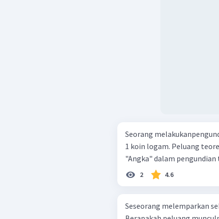
Seorang melakukanpengund
1 koin logam. Peluang teor
"Angka" dalam pengundian te
2
4.6
Seseorang melemparkan seb
Berapakah peluang muncul