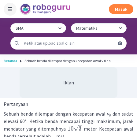
Masuk
Beranda
Sebuah benda dilempar dengan kecepatan awal v 0 da...
Iklan
Pertanyaan
Sebuah benda dilempar dengan kecepatan awal
v
dan sudut
0
elevasi 60°. Ketika benda mencapai tinggi maksimum, jarak
10
3
mendatar yang ditempuhnya
meter. Kecepatan awal
benda tersebut adalah .... m/s.