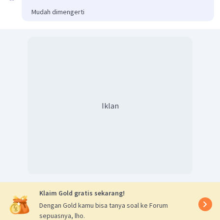
(
)
(
)
2
2
2
Mudah dimengerti
(
)
20
3
(
10
)
=
v
o
∘
∘
2
s
i
n
6
0
c
o
s
6
0
=
400
v
o
=
20
m/s
v
o
Sepertinya terdapat kesalahan pada opsi jawaban
sehingga tidak ada pilihan jawaban yang benar,
seharusnya jawabannya adalah 20 m/s.
Iklan
Klaim Gold gratis sekarang!
Dengan Gold kamu bisa tanya soal ke Forum
sepuasnya, lho.