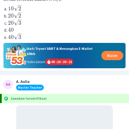
10
2
20
2
20
3
40
40
3
Ikuti Tryout SNBT & Menangkan E-Wallet
100rb
Klaim
Habis dalam
00
:
10
:
39
:
21
A. Aulia
Master Teacher
Jawaban terverifikasi