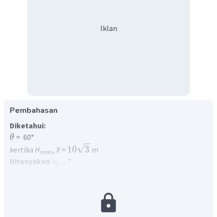
Iklan
Pembahasan
Diketahui:
= 60°
θ
10
3
kertika
H
,
X
=
m
maks
Ditanyakan
:
v
.... ?
0
Penyelesaian:
Ketika benda mencapai tinggi maksimum, jarak mendatar
10
3
yang ditempuhnya
meter, maka Jarak
maksimumnya dua kali dari jarak yang ditempuh pada saat