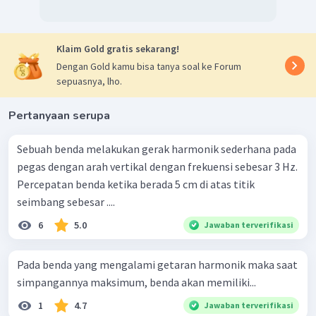
Tampak bahwa energi kinetik maksimumnya =
energi potensial maksimum, sehingga pernyataan (4)
benar.
Klaim Gold gratis sekarang!
Dengan demikian, pernyataan yang benar terkait hal di
Dengan Gold kamu bisa tanya soal ke Forum
atas adalah semua pernyataan benar.
sepuasnya, lho.
Oleh karena itu, jawaban yang benar adalah E.
Pertanyaan serupa
Sebuah benda melakukan gerak harmonik sederhana pada
pegas dengan arah vertikal dengan frekuensi sebesar 3 Hz.
Percepatan benda ketika berada 5 cm di atas titik
seimbang sebesar ....
6
5.0
Jawaban terverifikasi
Pada benda yang mengalami getaran harmonik maka saat
simpangannya maksimum, benda akan memiliki...
1
4.7
Jawaban terverifikasi