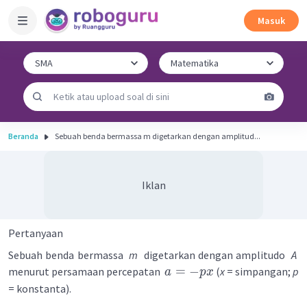
Masuk
Beranda
Sebuah benda bermassa m digetarkan dengan amplitud...
Iklan
Pertanyaan
Sebuah benda bermassa
m
digetarkan dengan amplitudo
A
=
−
menurut persamaan percepatan
(
x
= simpangan;
p
a
p
x
= konstanta).