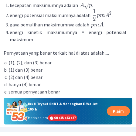
kecepatan maksimumnya adalah
.
A
p
1
2
energi potensial maksimumnya adalah
.
p
m
A
2
gaya pemulihan maksimumnya adalah
.
p
m
A
energi kinetik maksimumnya = energi potensial
maksimum.
Pernyataan yang benar terkait hal di atas adalah ....
(1), (2), dan (3) benar
(1) dan (3) benar
(2) dan (4) benar
hanya (4) benar
semua pernyataan benar
Ikuti Tryout SNBT & Menangkan E-Wallet
100rb
Klaim
Habis dalam
00
:
15
:
43
:
47