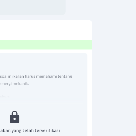
oal ini kalian harus memahami tentang
energi mekanik.
bahwa
6
kg
empar:
ial benda sama dengan setengah energi kinetik
aban yang telah terverifikasi
ergi kinetik benda saat itu juga setengah