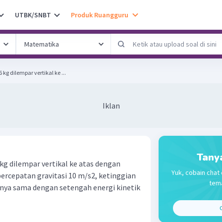
UTBK/SNBT
Produk Ruangguru
g dilempar vertikal ke ...
Iklan
Tany
kg dilempar vertikal ke atas dengan
Yuk, cobain chat 
percepatan gravitasi 10 m/s2, ketinggian
tema
lnya sama dengan setengah energi kinetik
C