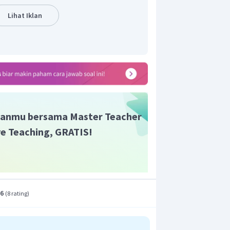
maksimum.
Lihat Iklan
wa
inggian benda saat itu dapat diketahui
anmu bersama Master Teacher
ive Teaching, GRATIS!
.6
(
8 rating
)