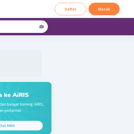
Daftar
Masuk
a ke AiRIS
dan belajar bareng AiRIS,
n pintarmu!
hat AiRIS