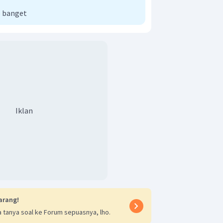
 banget
Iklan
arang!
 tanya soal ke Forum sepuasnya, lho.