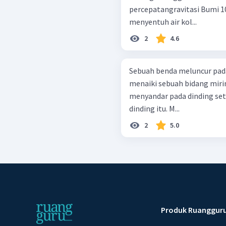
percepatangravitasi Bumi 1
menyentuh air kol...
2
4.6
Sebuah benda meluncur pada
menaiki sebuah bidang miri
menyandar pada dinding se
dinding itu. M...
2
5.0
Produk Ruanggur