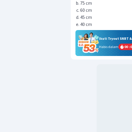
75 cm
60 cm
45 cm
40 cm
Ikuti Tryout SNBT 
Habis dalam
00
:
0