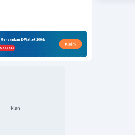
& Menangkan E-Wallet 100rb
Klaim
5
:
21
:
40
Iklan