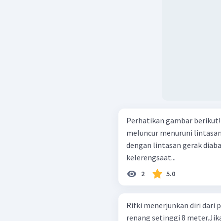
Perhatikan gambar berikut! Sebuah kelereng yang massanya 50 gra
meluncur menuruni lintasan
dengan lintasan gerak diaba
kelerengsaat...
2
5.0
Rifki menerjunkan diri dari
renang setinggi 8 meter.Jik