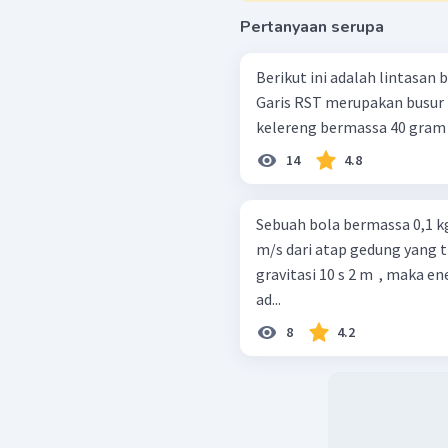
Pertanyaan serupa
Berikut ini adalah lintasan
Garis RST merupakan busur l
kelereng bermassa 40 gram di
14
4.8
Sebuah bola bermassa 0,1 
m/s dari atap gedung yang t
gravitasi 10 s 2 m ​ , maka 
ad...
8
4.2