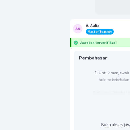
A. Aulia
Master Teacher
Jawaban terverifikasi
Pembahasan
Untuk menjawab s
hukum kekekalan 
Pada soal diketahui 
m
=0,
Massa benda:
Kecepatan benda dil
Percepatan gravitasi:
Ketika energi potens
Buka akses jaw
maksimumnya, maka en