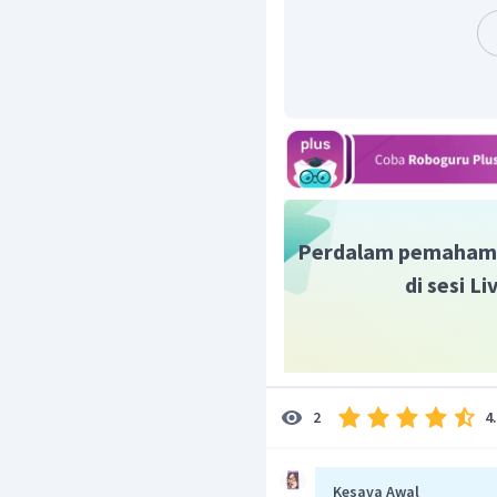
dari energi kinetik 
Perlu diketahui bah
Dengan demikian, ket
dengan
Perdalam pemaham
di sesi L
4
2
Kesava Awal