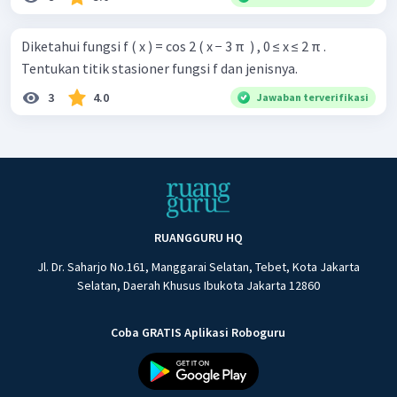
Diketahui fungsi f ( x ) = cos 2 ( x − 3 π ​ ) , 0 ≤ x ≤ 2 π .
Tentukan titik stasioner fungsi f dan jenisnya.
3
4.0
Jawaban terverifikasi
RUANGGURU HQ
Jl. Dr. Saharjo No.161, Manggarai Selatan, Tebet, Kota Jakarta
Selatan, Daerah Khusus Ibukota Jakarta 12860
Coba GRATIS Aplikasi Roboguru