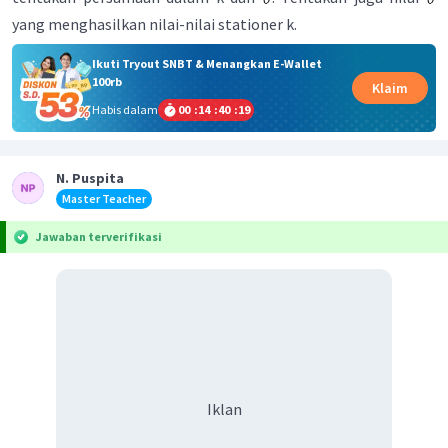
yang menghasilkan nilai-nilai stationer k.
Ikuti Tryout SNBT & Menangkan E-Wallet
100rb
Klaim
Habis dalam
00
:
14
:
40
:
18
N. Puspita
Master Teacher
Jawaban terverifikasi
Iklan