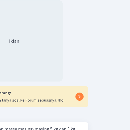
kinetik pecahan atom pertama dan
lah 4:1.
ang tepat adalah D
Iklan
arang!
 tanya soal ke Forum sepuasnya, lho.
an massa masing-masing 5 kg dan 3 kg