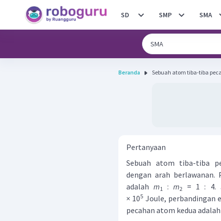
SD
SMP
SMA
Beranda
Sebuah atom tiba-tiba pec
Pertanyaan
Sebuah atom tiba-tiba p
dengan arah berlawanan. 
adalah
m
:
m
= 1 : 4. 
1
2
5
× 10
Joule, perbandingan 
pecahan atom kedua adalah .