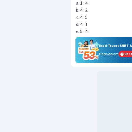
1 : 4
4 : 2
4 : 5
4 : 1
5 : 4
Ikuti Tryout SNBT 
Habis dalam
02
:
1