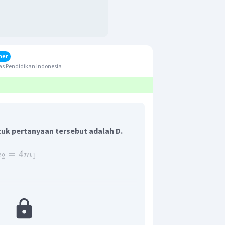
her
s Pendidikan Indonesia
uk pertanyaan tersebut adalah D.
=
4
m
m
2
1
kinetik pecahan atom pertama dan