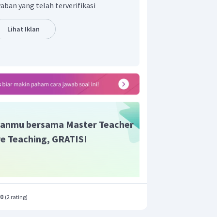
rsamaan hukum Kekekalan Momentum
aban yang telah terverifikasi
+
m
v
2
2
+
m
v
1
2
2
Lihat Iklan
anmu bersama Master Teacher
ive Teaching, GRATIS!
2
)
1
.0
(
2 rating
)