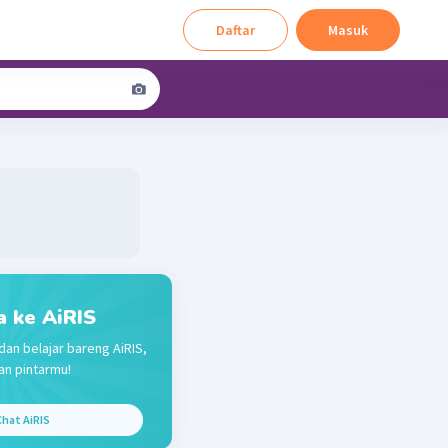
Daftar
Masuk
a ke AiRIS
dan belajar bareng AiRIS,
n pintarmu!
hat AiRIS