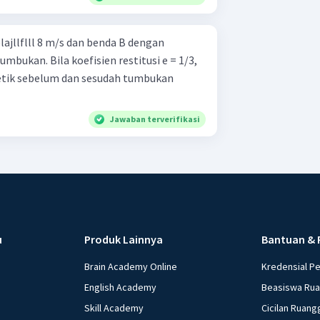
ajllflll 8 m/s dan benda B dengan
mbukan. Bila koefisien restitusi e = 1/3,
etik sebelum dan sesudah tumbukan
Jawaban terverifikasi
u
Produk Lainnya
Bantuan & 
Brain Academy Online
Kredensial P
English Academy
Beasiswa Ru
Skill Academy
Cicilan Ruang