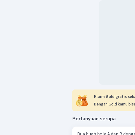
Perbandingan energi 
pecahan atom kedua ada
Jadi, pilihan jawaban y
Klaim Gold gratis sek
Dengan Gold kamu bisa
Pertanyaan serupa
Dua buah bola A dan B deng