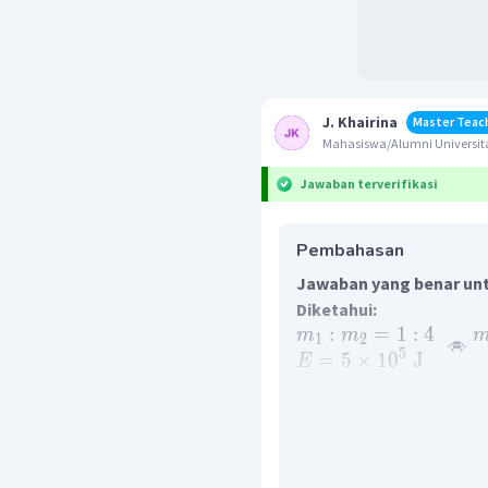
J. Khairina
Master Teac
Mahasiswa/Alumni Universita
Jawaban terverifikasi
Pembahasan
Jawaban yang benar unt
Diketahui:
:
=
1
:
4
⇔
m
m
1
2
5
=
5
×
1
0
J
E
Ditanyakan:
Perbandingan energi 
pecahan atom kedua
Jawab: