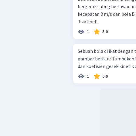
bergerak saling berlawanan
kecepatan 8 m/s dan bola B 
Jika koef...
1
5.0
Sebuah bola di ikat dengan 
gambar berikut: Tumbukan berlangsung secara lenting sempurna,
dan koefisien gesek kinetik 
1
0.0