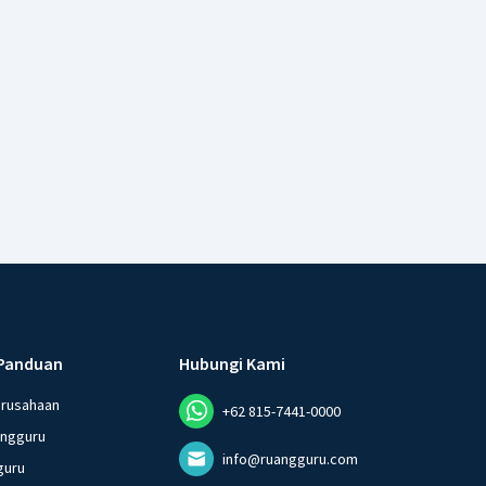
Panduan
Hubungi Kami
erusahaan
+62 815-7441-0000
angguru
info@ruangguru.com
guru