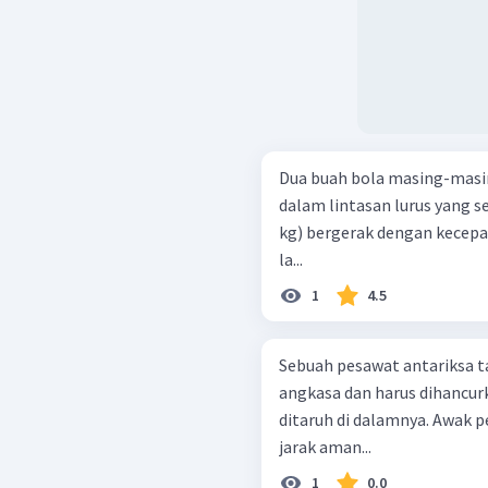
Dua buah bola masing-masin
dalam lintasan lurus yang s
kg) bergerak dengan kecepa
la...
1
4.5
Sebuah pesawat antariksa t
angkasa dan harus dihanc
ditaruh di dalamnya. Awak 
jarak aman...
1
0.0