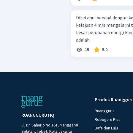
Diketahui bendaA dengan kel
kelajuan 4 m/s mengalarni tu
besar perubahan energi kin
adalah...
15
5.0
Produk Ruanggur
Ruangguru
RUANGGURU HQ
Roboguru Plus
Jl. Dr. Saharjo No.161, Manggarai
Dafa dan Lulu
Selatan, Tebet, Kota Jakarta