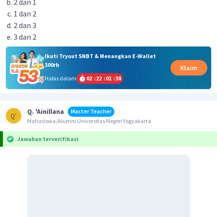
2 dan 1
1 dan 2
2 dan 3
3 dan 2
Ikuti Tryout SNBT & Menangkan E-Wallet
100rb
Klaim
Habis dalam
02
:
22
:
01
:
38
Q. 'Ainillana
Master Teacher
Q'
Mahasiswa/Alumni Universitas Negeri Yogyakarta
Jawaban terverifikasi