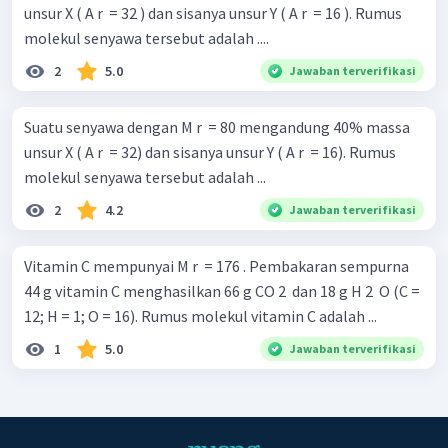
unsur X ( A r ​ = 32 ) dan sisanya unsur Y ( A r ​ = 16 ). Rumus
molekul senyawa tersebut adalah ....
2
5.0
Jawaban terverifikasi
Suatu senyawa dengan M r ​ = 80 mengandung 40% massa
unsur X ( A r ​ = 32) dan sisanya unsur Y ( A r ​ = 16). Rumus
molekul senyawa tersebut adalah ...
2
4.2
Jawaban terverifikasi
Vitamin C mempunyai M r ​ = 176 . Pembakaran sempurna
44 g vitamin C menghasilkan 66 g CO 2 ​ dan 18 g H 2 ​ O (C =
12; H = 1; O = 16). Rumus molekul vitamin C adalah ...
1
5.0
Jawaban terverifikasi