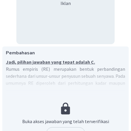
Iklan
Pembahasan
Jadi, pilihan jawaban yang tepat adalah C.
Rumus empiris (RE) merupakan bentuk perbandingan
sederhana dari unsur-unsur penyusun sebuah senyawa. Pada
umumnya RE diperoleh dari perhitungan kadar maupun
perhitungan perbandingan berat zat.
Massa total senyawa adalah 7,18 g, dan di dalam senyawa
tersebut terdapat 6,22 g timbal (Pb). Maka untuk
menentukan massa oksigen adalah:
Massa
total
Pb
O
=
massa
Pb
+
massa
O
x
y
Buka akses jawaban yang telah terverifikasi
7
,
18
g
=
6
,
22
g
+
massa
O