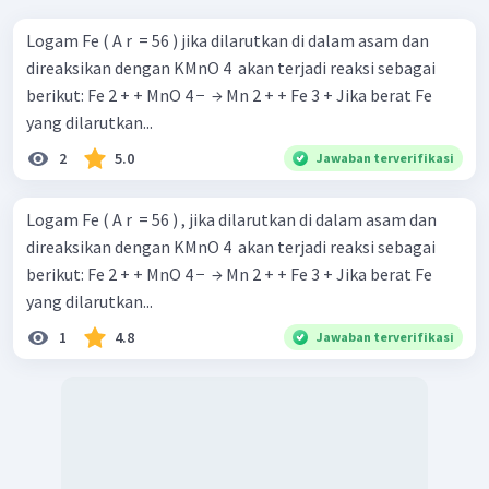
Logam Fe ( A r ​ = 56 ) jika dilarutkan di dalam asam dan
KMnO
Menentukan volume
0,1 M:
4
direaksikan dengan KMnO 4 ​ akan terjadi reaksi sebagai
n
V
=
berikut: Fe 2 + + MnO 4 − ​ → Mn 2 + + Fe 3 + Jika berat Fe
KMnO
M
4
0
,
02
=
yang dilarutkan...
0
,
1
=
0
,
2
L
2
5.0
Jawaban terverifikasi
=
200
mL
KMnO
Oleh karena itu, larutan
sebanyak 200 mL.
4
Logam Fe ( A r ​ = 56 ) , jika dilarutkan di dalam asam dan
Jadi, jawaban yang benar adalah A.
direaksikan dengan KMnO 4 ​ akan terjadi reaksi sebagai
berikut: Fe 2 + + MnO 4 − ​ → Mn 2 + + Fe 3 + Jika berat Fe
yang dilarutkan...
1
4.8
Jawaban terverifikasi