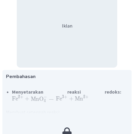
Iklan
Pembahasan
Menyetarakan reaksi redoks:
2
+
−
3
+
2
+
Fe
+
MnO
→
Fe
+
Mn
4
Membuat setengah reaksi:
−
2
+
MnO
→
Mn
Reduksi:
4
2
+
3
+
Fe
→
Fe
Oksidasi:
H
O
Menyamakan jumlah atom O dengan penambahan
: