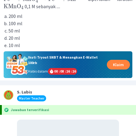
4
KMnO
0,1 M sebanyak ....
4
200 ml
100 ml
50 ml
20 ml
10 ml
Ikuti Tryout SNBT & Menangkan E-Wallet
100rb
Klaim
Habis dalam
00
:
08
:
16
:
16
S. Lubis
Master Teacher
Jawaban terverifikasi