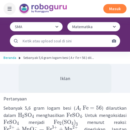
Masuk
Beranda
Sebanyak 5,6 gram logam besi ( A r ​ Fe = 56 ) dil...
Iklan
Pertanyaan
Fe
=
56
Sebanyak 5,6 gram logam besi (
) dilarutkan
A
r
H
SO
FeSO
dalam
menghasilkan
. Untuk mengoksidasi
2
4
4
FeSO
Fe
(
SO
)
menjadi
menurut reaksi:
4
2
4
3
2
+
−
3
+
2
+
Fe
+
MnO
→
Fe
+
Mn
diperlukan larutan