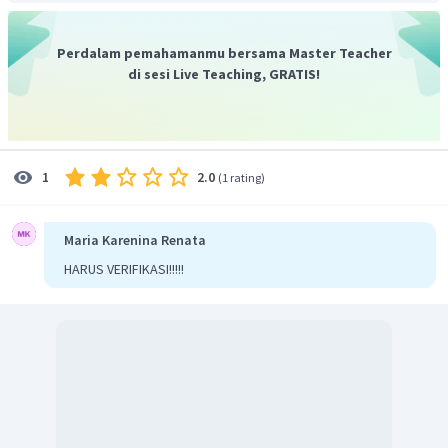
bersama kedua kalinya pada tanggal 5 April 2016. Maka
mereka bertiga berlatih bersama untuk pertama kalinya
Perdalam pemahamanmu bersama Master Teacher
adalah 60 hari sebelumnya.
di sesi Live Teaching, GRATIS!
Karena 2016 adalah tahun kabisat, maka bulan Februari
memiliki 29 hari. Sehingga 60 hari sebelum tanggal 5 April
2016 jatuh pada tanggal 5 Februari 2016.
Dengan demikian, mereka bertiga berlatih bersama
2.0
1
(
1 rating
)
pertama tanggal 5 februari 2016.
Maria Karenina Renata
HARUS VERIFIKASI!!!!!