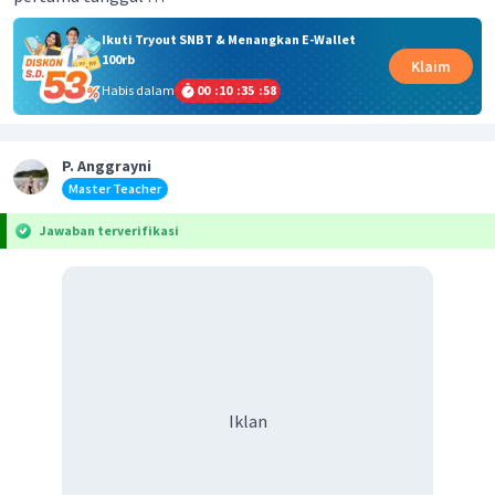
Ikuti Tryout SNBT & Menangkan E-Wallet
100rb
Klaim
Habis dalam
00
:
10
:
35
:
58
P. Anggrayni
Master Teacher
Jawaban terverifikasi
Iklan