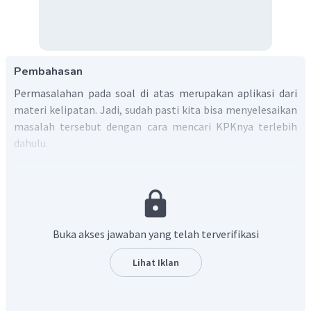
Pembahasan
Permasalahan pada soal di atas merupakan aplikasi dari
materi kelipatan. Jadi, sudah pasti kita bisa menyelesaikan
masalah tersebut dengan cara mencari KPKnya terlebih
dahulu.
Perhatikan bahwa faktorisasi prima dari bilangan
4
,
5
,
dan
6
adalah
2
4
=
2
×
2
=
2
5
=
5
6
=
2
×
3
Buka akses jawaban yang telah terverifikasi
4
,
5
,
dan
6
Akibatnya KPK dari
adalah
2
KPK
=
2
×
3
×
5
=
60
.
Lihat Iklan
Artinya Robi, Johan, dan Lutfi berlatih bersama setiap 60
hari.
Selanjutnya diketahui bahwa mereka bertiga berlatih