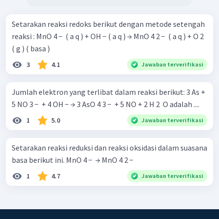
Setarakan reaksi redoks berikut dengan metode setengah
reaksi : MnO 4 − ​ ( a q ) + OH − ( a q ) → MnO 4 2 − ​ ( a q ) + O 2 ​
( g ) ( basa )
3
4.1
Jawaban terverifikasi
Jumlah elektron yang terlibat dalam reaksi berikut: 3 As +
5 NO 3 − ​ + 4 OH − → 3 AsO 4 3 − ​ + 5 NO + 2 H 2 ​ O adalah ....
1
5.0
Jawaban terverifikasi
Setarakan reaksi reduksi dan reaksi oksidasi dalam suasana
basa berikut ini. MnO 4 − ​ → MnO 4 2 − ​
1
4.7
Jawaban terverifikasi