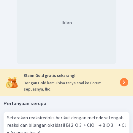
Jadi, jawaban yang benar adalah A.
Iklan
Klaim Gold gratis sekarang!
Dengan Gold kamu bisa tanya soal ke Forum
sepuasnya, lho.
Pertanyaan serupa
Setarakan reaksiredoks berikut dengan metode setengah
reaksi dan bilangan oksidasi! Bi 2 ​ O 3 ​ + ClO − → BiO 3 − ​ + Cl
− (suasana basa)