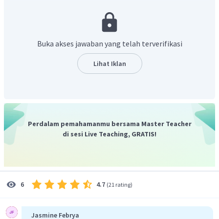
menyetarakan jumlah unsur yang mengalami perubahan
bilangan oksidasi.
Buka akses jawaban yang telah terverifikasi
Lihat Iklan
2. Menambahkan
pada ruas yang kekurangan atom
jika suasana asam atau pada ruas yang kelebihan
jika
suasana basa.
Perdalam pemahamanmu bersama Master Teacher
di sesi Live Teaching, GRATIS!
3. Menyamakan jumlah
dengan menambahkan
jika
suasana asam atau menambahkan
jika suasana basa.
4.7
6
(
21 rating
)
Jasmine Febrya