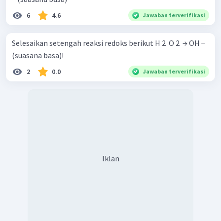
6
4.6
Jawaban terverifikasi
Selesaikan setengah reaksi redoks berikut H 2 ​ O 2 ​ → OH −
(suasana basa)!
2
0.0
Jawaban terverifikasi
Iklan