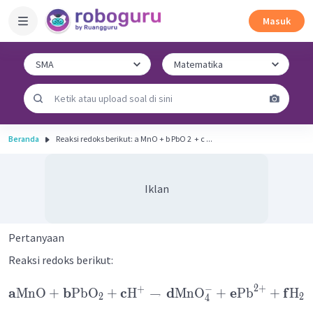
Masuk
Beranda
Reaksi redoks berikut: a MnO + b PbO 2 ​ + c ...
Iklan
Pertanyaan
Reaksi redoks berikut:
2
+
−
+
a
b
c
d
e
f
MnO
+
PbO
+
H
→
MnO
+
Pb
+
H
2
2
4