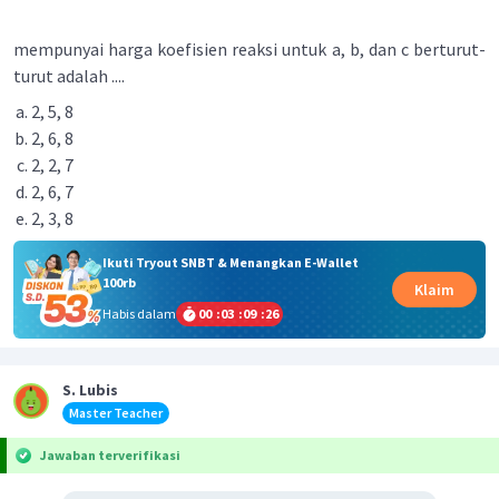
mempunyai harga koefisien reaksi untuk a, b, dan c berturut-
turut adalah ....
2, 5, 8
2, 6, 8
2, 2, 7
2, 6, 7
2, 3, 8
Ikuti Tryout SNBT & Menangkan E-Wallet
100rb
Klaim
Habis dalam
00
:
03
:
09
:
26
S. Lubis
Master Teacher
Jawaban terverifikasi