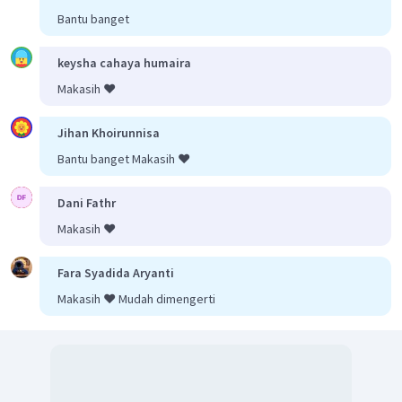
Bantu banget
4. Menyamakan muatan pada kedua ruas dengan
menambahkan elektron.
keysha cahaya humaira
Makasih ❤️
Jihan Khoirunnisa
5. Jumlahkan kedua persamaan dengan menyetarakan
Bantu banget Makasih ❤️
terlebih dahulu jumlah elektronnya.
Dani Fathr
Makasih ❤️
Fara Syadida Aryanti
Makasih ❤️ Mudah dimengerti
Maka koefisiennya: