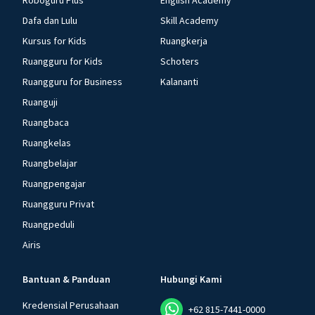
Roboguru Plus
English Academy
Dafa dan Lulu
Skill Academy
Kursus for Kids
Ruangkerja
Ruangguru for Kids
Schoters
Ruangguru for Business
Kalananti
Ruanguji
Ruangbaca
Ruangkelas
Ruangbelajar
Ruangpengajar
Ruangguru Privat
Ruangpeduli
Airis
Bantuan & Panduan
Hubungi Kami
Kredensial Perusahaan
+62 815-7441-0000