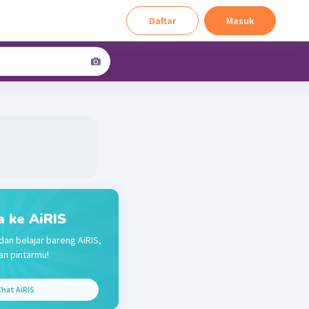
Daftar
Masuk
a ke AiRIS
dan belajar bareng AiRIS,
n pintarmu!
hat AiRIS