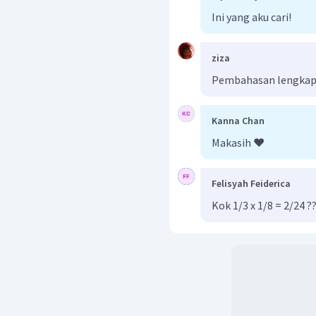
Ini yang aku cari!
ziza
Pembahasan lengkap
Kanna Chan
Makasih ❤️
Felisyah Feiderica
Kok 1/3 x 1/8 = 2/24 ?