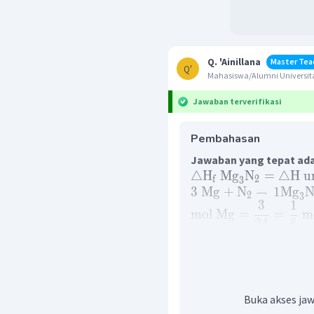
Q. 'Ainillana
Master Tea
Q'
Mahasiswa/Alumni Universita
Jawaban terverifikasi
Pembahasan
Jawaban yang tepat ada
△
H
Mg
N
=
△
H
u
f
2
3
3
Mg
+
N
→
1
Mg
2
3
3
1
mol
Mg
=
=
m
24
8
1
1
mol
Mg
N
=
×
2
3
3
8
2
mol
Mg
N
Jika
te
2
3
24
maka untuk pembentuka
Buka akses jaw