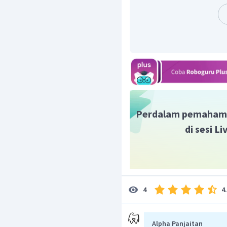
Perdalam pemaham
di sesi L
4
4
Alpha Panjaitan