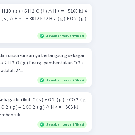
4 ​ H 10 ​ ( s ) + 6 H 2 ​ O ( l ) △ H ∘ = − 5160 kJ 4
 ​ ( s ) △ H ∘ = − 3012 kJ 2 H 2 ​ ( g ) + O 2 ​ ( g )
Jawaban terverifikasi
 dari unsur-unsurnya berlangsung sebagai
 adalah 24...
Jawaban terverifikasi
) + O 2 ​ ( g ) → CO 2 ​ ( g
O 2 ​ ( g ) → 2 CO 2 ​ ( g ) △ H ∘ = − 565 kJ
embentuk...
Jawaban terverifikasi