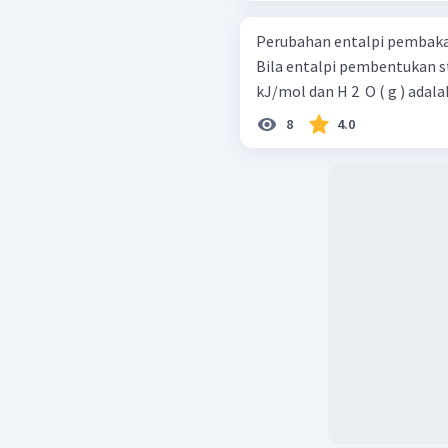
Perubahan entalpi pembakar
Bila entalpi pembentukan stan
kJ/mol dan H 2 ​ O ( g ) ada
8
4.0