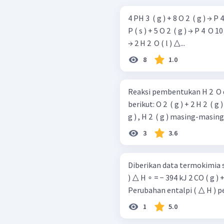
4 PH 3 ​ ( g ) + 8 O 2 ​ ( g ) → P 
P ( s ) + 5 O 2 ​ ( g ) → P 4 ​ O 10
→ 2 H 2 ​ O ( l ) △...
8
1.0
Reaksi pembentukan H 2 ​ O
berikut: O 2 ​ ( g ) + 2 H 2 ​ ( g ) → 2 H 2 ​ O ( g ) Energi pembentukan O 2 ​ (
g ) , H 2 ​ ( g ) masing-masing
3
3.6
Diberikan data termokimia sebagai berikut: C ( s 
) △ H ∘ = − 394 kJ 2 CO ( g ) + 
Perubahan entalpi ( △ H ) p
1
5.0