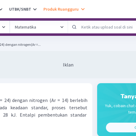
UTBK/SNBT
Produk Ruangguru
4) dengan nitrogen(Ar =...
Iklan
Tany
 24) dengan nitrogen (Ar = 14) berlebih
Yuk, cobain chat 
ada keadaan standar, proses tersebut
tema
r 28 kJ. Entalpi pembentukan standar
C