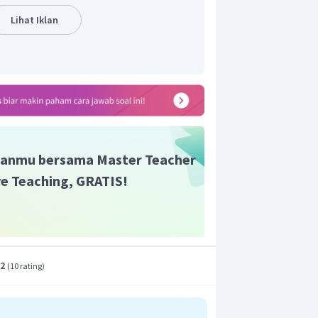
Lihat Iklan
anmu bersama Master Teacher
ive Teaching, GRATIS!
.2
(
10 rating
)