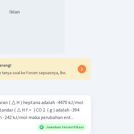
Iklan
arang!
 tanya soal ke Forum sepuasnya, lho.
an ( △ H ) heptana adalah -4470 kJ/mol.
dar ( △ H f ∘ ​ ) CO 2 ​ ( g ) adalah -394
lah -242 kJ/mol maka perubahan ent...
Jawaban terverifikasi