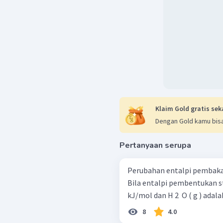
Klaim Gold gratis sek
Dengan Gold kamu bisa
Pertanyaan serupa
Perubahan entalpi pembakar
Bila entalpi pembentukan stan
kJ/mol dan H 2 ​ O ( g ) ada
8
4.0