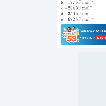
−
1
−
177
kJ
mol
.
−
1
−
224
kJ
mol
.
−
1
−
350
kJ
mol
.
−
1
−
672
kJ
mol
.
Ikuti Tryout SNBT 
Habis dalam
01
:
1