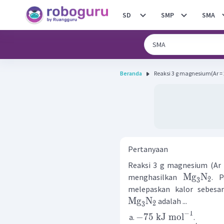
SD
SMP
SMA
Beranda
Reaksi 3 g magnesium(Ar = 2
Pertanyaan
Reaksi 3 g magnesium (Ar =
Mg
N
menghasilkan
. P
2
3
melepaskan kalor sebesa
Mg
N
adalah ...
2
3
−
1
−
75
kJ
mol
.