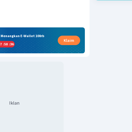
& Menangkan E-Wallet 100rb
Klaim
7
:
58
:
35
Iklan