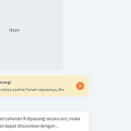
Iklan
arang!
 tanya soal ke Forum sepuasnya, lho.
 dan tahanan R dipasang secara seri, maka
an dapat diturunkan dengan ...