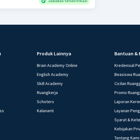
Jawaban terverifikasi
u
Produk Lainnya
Bantuan & 
Brain Academy Online
Kredensial P
English Academy
Beasiswa Ru
Skill Academy
Cicilan Ruang
Ruangkerja
Promo Ruang
Schoters
Laporan Kere
ess
Kalananti
Layanan Pen
Syarat & Ket
Kebijakan Pri
Tentang Kami