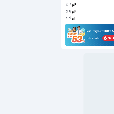
7
8
9
Ikuti Tryout SNBT 
Habis dalam
00
:
1