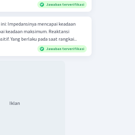
Jawaban terverifikasi
 keadaan
induktifnya = reaktansi kapasitif. Yang berlaku pada saat rangkai...
Jawaban terverifikasi
Iklan