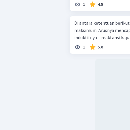
1
4.5
Di antara ketentuan berikut ini: Impedansinya mencapai
maksimum. Arusnya mencapai keadaan maksimum. Reaktansi
1
5.0