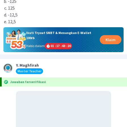
-125
125
-12,5
12,5
Ikuti Tryout SNBT & Menangkan E-Wallet
100rb
Klaim
Habis dalam
01
:
17
:
43
:
19
Y. Maghfirah
Master Teacher
Jawaban terverifikasi