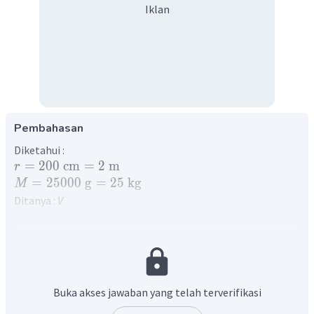
Iklan
Pembahasan
Diketahui :
=
200
cm
=
2
m
r
=
25000
g
=
25
kg
M
Ditanya :
V
Potensial gravitasi dapat dihitung menggunakan
persamaan berikut
M
=
−
V
G
r
25
=
−
V
G
Buka akses jawaban yang telah terverifikasi
2
=
−
12
,
5
J
/
kg
V
G