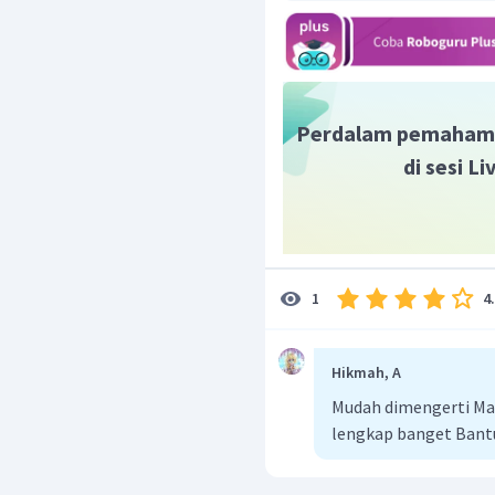
Menghitung massa ma
pirimidin
m
C
m
H
m
N
Perdalam pemaham
di sesi L
Menentukan perbandi
dalam senyawa, denga
koefisien
4
1
C
:
H
:
Hikmah, A
Mudah dimengerti Mak
lengkap banget Bant
Berdasarkan perba