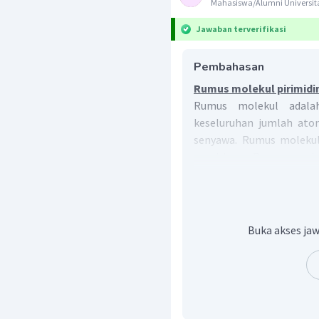
Mahasiswa/Alumni Universit
Jawaban terverifikasi
Pembahasan
Rumus molekul pirimidi
Rumus molekul adala
keseluruhan jumlah ato
senyawa. Rumus molekul
empirisnya. Rumus empi
perbandingan paling se
mol molekul senyawa. R
dapat ditentukan dengan 
(
RE
)
=
RM
Buka akses jaw
n
RE
=
Rumu
n
=
1
,
2
,
3
,
Langkah-langkah menjawab