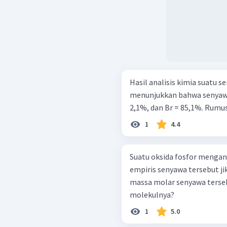
Hasil analisis kimia suatu 
menunjukkan bahwa senyawa
2,1%, dan Br = 85,1%. Rumus 
1
4.4
Suatu oksida fosfor mengan
empiris senyawa tersebut jika
massa molar senyawa terse
molekulnya?
1
5.0