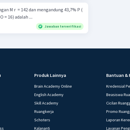
an M r ​ = 142 dan mengandung 43,7% P (
 O = 16) adalah ....
Jawaban terverifikasi
u
Produk Lainnya
Bantuan & 
Brain Academy Online
Kredensial P
English Academy
Beasiswa Ru
Skill Academy
Cicilan Ruang
Ruangkerja
Promo Ruang
Schoters
Laporan Kere
ess
Kalananti
Layanan Pen