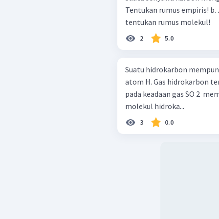
Tentukan rumus empiris! b. Jika M r ​ senyawa tersebut = 102 g / mol ,
tentukan rumus molekul!
2
5.0
Suatu hidrokarbon mempuny
atom H. Gas hidrokarbon te
pada keadaan gas SO 2 ​ mem
molekul hidroka...
3
0.0