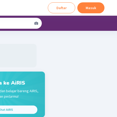
Daftar
Masuk
a ke AiRIS
dan belajar bareng AiRIS,
n pintarmu!
hat AiRIS