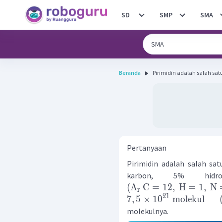
SD
SMP
SMA
Beranda
Pirimidin adalah salah sat
Pertanyaan
Pirimidin adalah salah sa
karbon, 5% hidro
(
A
C
=
12
,
H
=
1
,
N
r
21
7
,
5
×
1
0
molekul
molekulnya.