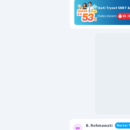
Ikuti Tryout SNBT 
Habis dalam
01
:
0
B. Rohmawati
Master 