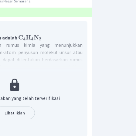
as Negeri Semarang
C
H
N
n adalah
4
4
2
h rumus kimia yang menunjukkan
m-atom penyusun molekul unsur atau
 dapat ditentukan berdasarkan rumus
ris merupakan rumus yang menunjukkan
derhana jumlah atom-atom dalam satu
umus molekul (RM) senyawa molekular
cara berikut:
aban yang telah terverifikasi
M
senyawa
r
n
=
s
empiris
M
RE
r
Lihat Iklan
4
,
...
 soal di atas adalah sebagai berikut: