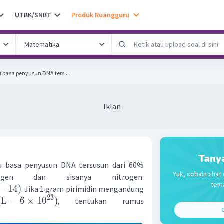
UTBK/SNBT
Produk Ruangguru
u basa penyusun DNA ters...
Iklan
Tany
tu basa penyusun DNA tersusun dari 60%
Yuk, cobain chat 
gen dan sisanya nitrogen
tema
=
14
)
. Jika 1 gram pirimidin mengandung
23
(
L
=
6
×
1
0
)
, tentukan rumus
C