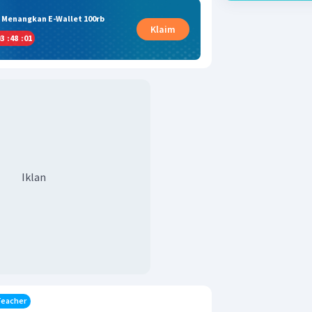
& Menangkan E-Wallet 100rb
Klaim
3
:
48
:
00
Iklan
Teacher