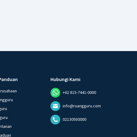
Panduan
Hubungi Kami
erusahaan
+62 815-7441-0000
angguru
info@ruangguru.com
guru
guru
02130930000
ntanan
gaduan