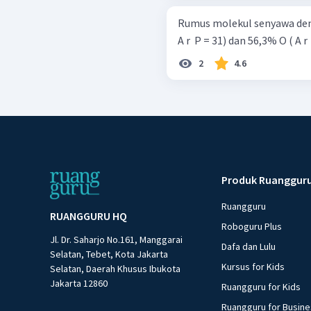
Rumus molekul senyawa deng
A r ​ P = 31) dan 56,3% O ( A r ​
2
4.6
Produk Ruanggur
Ruangguru
RUANGGURU HQ
Roboguru Plus
Jl. Dr. Saharjo No.161, Manggarai
Dafa dan Lulu
Selatan, Tebet, Kota Jakarta
Kursus for Kids
Selatan, Daerah Khusus Ibukota
Jakarta 12860
Ruangguru for Kids
Ruangguru for Busin