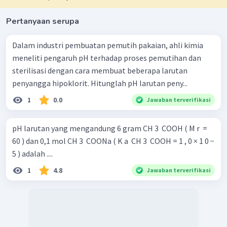
Pertanyaan serupa
Dalam industri pembuatan pemutih pakaian, ahli kimia
meneliti pengaruh pH terhadap proses pemutihan dan
sterilisasi dengan cara membuat beberapa larutan
penyangga hipoklorit. Hitunglah pH larutan peny...
1
0.0
Jawaban terverifikasi
pH larutan yang mengandung 6 gram CH 3 ​ COOH ( M r ​ =
60 ) dan 0,1 mol CH 3 ​ COONa ( K a ​ CH 3 ​ COOH = 1 , 0 × 1 0 −
5 ) adalah ....
1
4.8
Jawaban terverifikasi