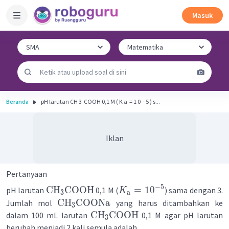
Masuk
Beranda
pH larutan CH 3 ​ COOH 0,1 M ( K a ​ = 1 0 − 5 ) s...
Iklan
Pertanyaan
−
5
CH
COOH
=
1
0
pH larutan
0,1 M (
) sama dengan 3.
K
3
a
CH
COONa
Jumlah mol
yang harus ditambahkan ke
3
CH
COOH
dalam 100 mL larutan
0,1 M agar pH larutan
3
berubah menjadi 2 kali semula adalah ...