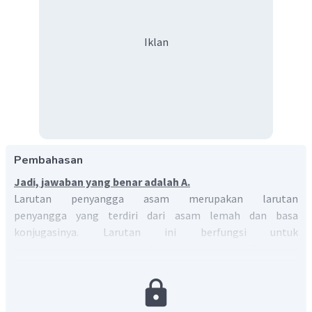
Iklan
Pembahasan
Jadi, jawaban yang benar adalah A.
Larutan penyangga asam merupakan larutan
penyangga yang terdiri dari asam lemah dan basa
konjugasinya. Larutan ini berfungsi untuk
mempertahankan pH pada kondisi asam (pH < 7). Karena
pH akhir yang diinginkan adalah 6, maka untuk menentukan
jumlah mol garam adalah:
mol
asam
pH
=
−
lo
g
(
×
)
K
a
mol
garam