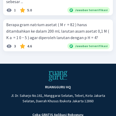
sebesar ...
1
5.0
Jawaban terverifikasi
Berapa gram natrium asetat ( M r ​ = 82 ) harus
ditambahkan ke dalam 200 mL larutan asam asetat 0,1 M (
K a ​ = 1 0 − 5 ) agar diperoleh larutan dengan p H = 4?
3
4.6
Jawaban terverifikasi
RUANGGURU HQ
Jl. Dr. Saharjo No.161, Manggarai Selatan, Tebet, Kota Jakarta
Selatan, Daerah Khusus Ibukota Jakarta 12860
Coba GRATIS Aplikasi Roboguru