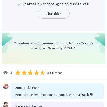
0
,
1
M
×
0
,
1
L
−
5
6
=
−
lo
g
(
1
0
×
)
Buka akses jawaban yang telah terverifikasi
mol
garam
−
2
1
0
−
6
−
5
1
0
=
1
0
×
mol
garam
Lihat Iklan
mol
garam
=
0
,
1
mol
Jadi, jumlah mol garam natrium asetat yang
dibutuhkan adalah 0,1 mol.
Perdalam pemahamanmu bersama Master Teacher
di sesi Live Teaching, GRATIS!
4.1
4
(
6 rating
)
Amelia Eka Putri
Pembahasan lengkap banget Bantu banget Makasih ❤️
Karina Windarsari