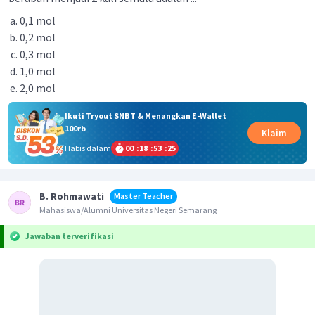
0,1 mol
0,2 mol
0,3 mol
1,0 mol
2,0 mol
Ikuti Tryout SNBT & Menangkan E-Wallet
100rb
Klaim
Habis dalam
00
:
18
:
53
:
25
B. Rohmawati
Master Teacher
Mahasiswa/Alumni Universitas Negeri Semarang
Jawaban terverifikasi