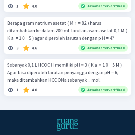
1
4.0
Jawaban terverifikasi
Berapa gram natrium asetat ( M r ​ = 82 ) harus
ditambahkan ke dalam 200 mL larutan asam asetat 0,1 M (
K a ​ = 1 0 − 5 ) agar diperoleh larutan dengan p H = 4?
3
4.6
Jawaban terverifikasi
Sebanyak 0,1 L HCOOH memiliki pH = 3 ( K a ​ = 1 0 − 5 M ) .
Agar bisa diperoleh larutan penyangga dengan pH = 6,
maka ditambahkan HCOONa sebanyak ... mol.
1
4.0
Jawaban terverifikasi