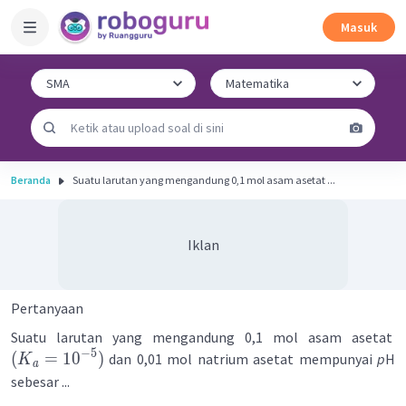
Masuk
Beranda
Suatu larutan yang mengandung 0,1 mol asam asetat ...
Iklan
Pertanyaan
Suatu larutan yang mengandung 0,1 mol asam asetat
−
5
(
=
1
0
)
dan 0,01 mol natrium asetat mempunyai
p
H
K
a
sebesar ...