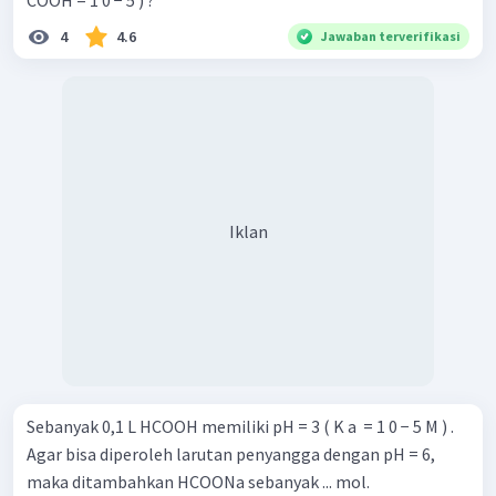
4
4.6
Jawaban terverifikasi
Iklan
Sebanyak 0,1 L HCOOH memiliki pH = 3 ( K a ​ = 1 0 − 5 M ) .
Agar bisa diperoleh larutan penyangga dengan pH = 6,
maka ditambahkan HCOONa sebanyak ... mol.