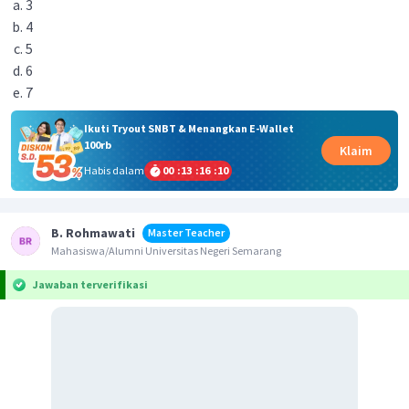
3
4
5
6
7
Ikuti Tryout SNBT & Menangkan E-Wallet
100rb
Klaim
Habis dalam
00
:
13
:
16
:
10
B. Rohmawati
Master Teacher
Mahasiswa/Alumni Universitas Negeri Semarang
Jawaban terverifikasi