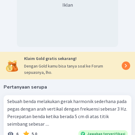
periode.
(SALAH)
Iklan
2
=
−
sin
(
)
a
ω
A
ω
t
2
=
−
a
ω
A
ma
x
2
π
=
ω
T
2
2
(
)
π
=
−
sin
(
)
a
A
ω
t
T
2
2
(
)
π
Klaim Gold gratis sekarang!
=
−
a
A
ma
x
Dengan Gold kamu bisa tanya soal ke Forum
T
sepuasnya, lho.
Percepatan berbanding terbalik kuadrat
dengan periode.
Pertanyaan serupa
Percepatan berbanding lurus dengan kuadrat
periode.
(SALAH)
Sebuah benda melakukan gerak harmonik sederhana pada
pegas dengan arah vertikal dengan frekuensi sebesar 3 Hz.
Penjelasan sama seperti poin sebelumnya
Percepatan benda ketika berada 5 cm di atas titik
seimbang sebesar ....
Maka, percepatan bernilai maksimum apabila sinus
6
5.0
Jawaban terverifikasi
sudut fasenya bernilai 1.