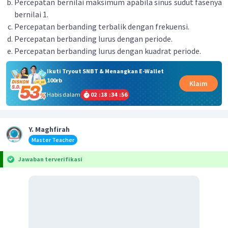
Percepatan bernilai maksimum apabila sinus sudut fasenya
bernilai 1.
Percepatan berbanding terbalik dengan frekuensi.
Percepatan berbanding lurus dengan periode.
Percepatan berbanding lurus dengan kuadrat periode.
Ikuti Tryout SNBT & Menangkan E-Wallet
100rb
Klaim
Habis dalam
02
:
18
:
34
:
56
Y. Maghfirah
Master Teacher
Jawaban terverifikasi