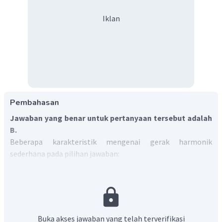
Iklan
Pembahasan
Jawaban yang benar untuk pertanyaan tersebut adalah
B.
Beberapa karakteristik mengenai gerak harmonik
sederhana pada pilihan jawaban:
Percepatan berbanding terbalik dengan
simpangan.
(SALAH)
=
sin
(
)
y
A
ω
t
2
Buka akses jawaban yang telah terverifikasi
=
−
sin
(
)
a
ω
A
ω
t