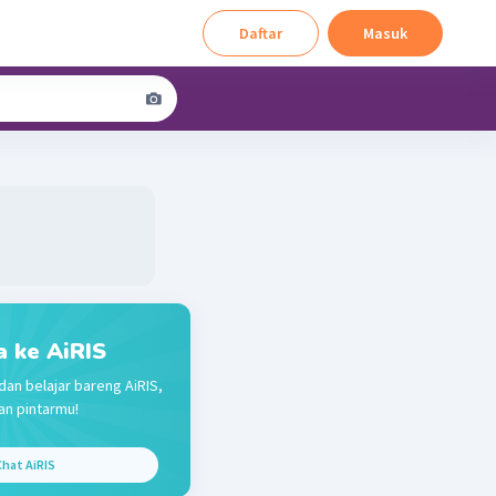
Daftar
Masuk
a ke AiRIS
dan belajar bareng AiRIS,
n pintarmu!
hat AiRIS