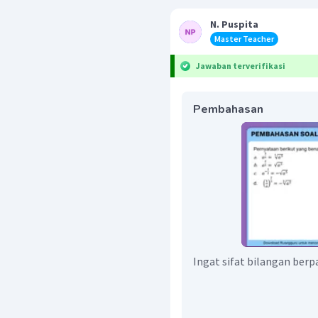
N. Puspita
Master Teacher
Jawaban terverifikasi
Pembahasan
Ingat sifat bilangan berp