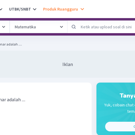
UTBK/SNBT
Produk Ruangguru
nar adalah ....
Iklan
Tany
r adalah ....
Yuk, cobain chat 
tema
C