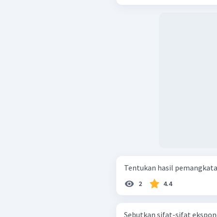
2
4.4
Sebutkan sifat-sifat ekspon