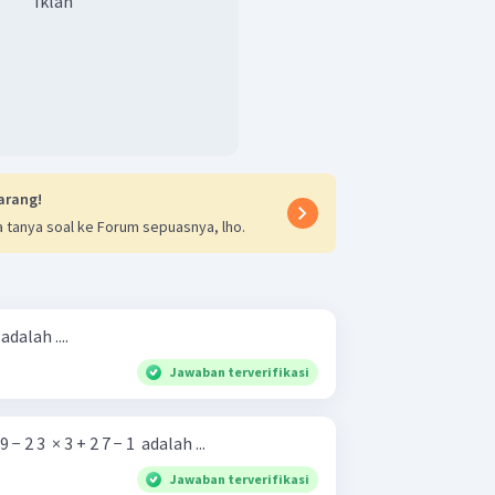
Iklan
arang!
 tanya soal ke Forum sepuasnya, lho.
 adalah ....
Jawaban terverifikasi
9 − 2 3 ​ × 3 + 2 7 − 1 ​ adalah ...
Jawaban terverifikasi