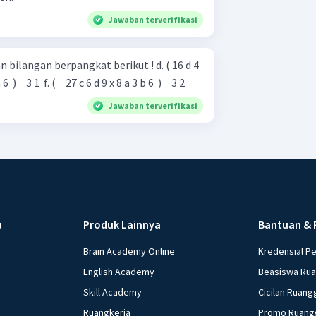
Jawaban terverifikasi
ngan berpangkat berikut ! d. ( 16 d 4
x a 4 b 8 ​ ) 4 1 ​ e. ( 64 b 3 x 27 a 6 ​ ) − 3 1 ​ f. ( − 27 c 6 d 9 x 8 a 3 b 6 ​ ) − 3 2 ​
Jawaban terverifikasi
u
Produk Lainnya
Bantuan & 
Brain Academy Online
Kredensial P
English Academy
Beasiswa Ru
Skill Academy
Cicilan Ruang
Ruangkerja
Promo Ruang