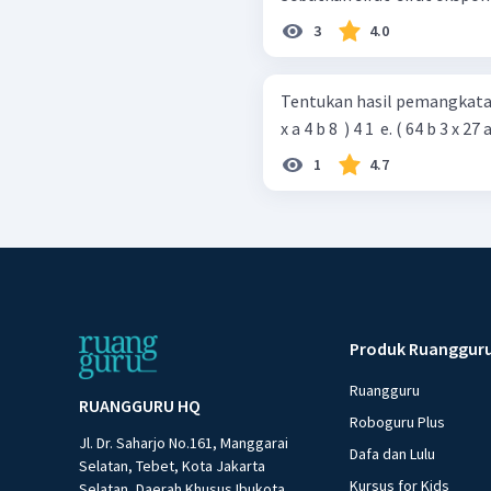
3
4.0
Tentukan hasil pemangkatan bila
1
4.7
Produk Ruanggur
Ruangguru
RUANGGURU HQ
Roboguru Plus
Jl. Dr. Saharjo No.161, Manggarai
Dafa dan Lulu
Selatan, Tebet, Kota Jakarta
Kursus for Kids
Selatan, Daerah Khusus Ibukota