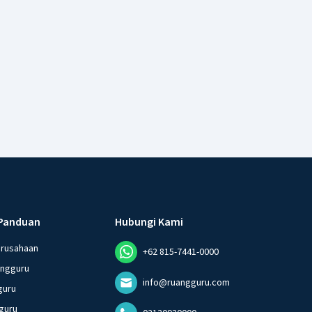
Panduan
Hubungi Kami
erusahaan
+62 815-7441-0000
angguru
info@ruangguru.com
guru
guru