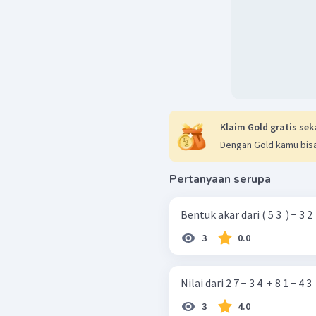
Klaim Gold gratis sek
Dengan Gold kamu bisa
Pertanyaan serupa
Bentuk akar dari ( 5 3 ​ ) − 3 2 ​
3
0.0
Nilai dari 2 7 − 3 4 ​ + 8 1 − 4 3 ​ 
3
4.0