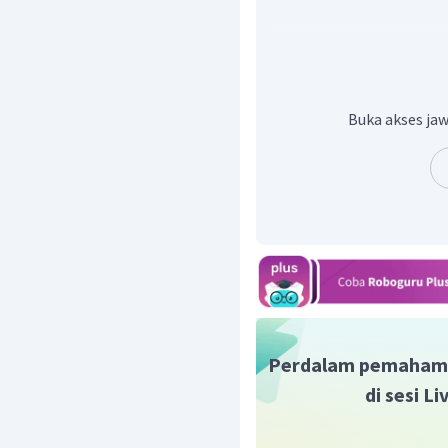
dan ingat
ditulis ap
menggunakan sifat terse
Buka akses jaw
Perdalam pemaham
di sesi L