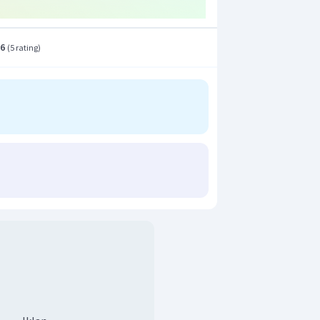
aan yang benar adalah
.
n yang benar adalah A.
.6
(
5 rating
)