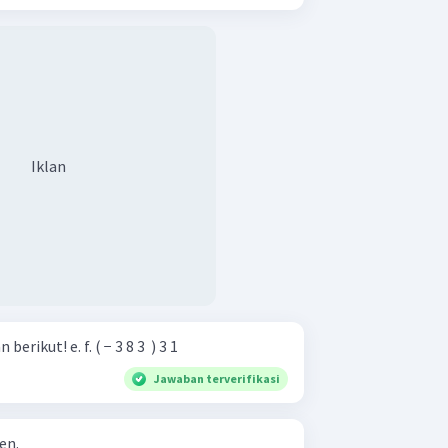
Iklan
Tentukan hasil pemangkatan berikut! e. f. ( − 3 8 3 ​ ) 3 1 ​
Jawaban terverifikasi
en.