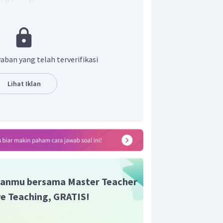
abilai nilai
, sehingga dengan
but maka:
aban yang telah terverifikasi
Lihat Iklan
anmu bersama Master Teacher
ive Teaching, GRATIS!