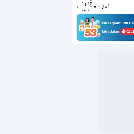
Ikuti Tryout SNBT 
Habis dalam
01
:
2