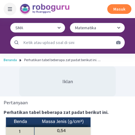
Masuk
Beranda
Perhatikan tabel beberapa zat padat berikut ini. ...
Iklan
Pertanyaan
Perhatikan tabel beberapa zat padat berikut ini.