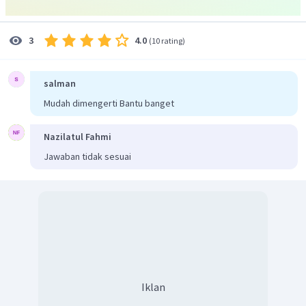
4.0
3
(
10 rating
)
salman
Mudah dimengerti Bantu banget
Nazilatul Fahmi
Jawaban tidak sesuai
Iklan