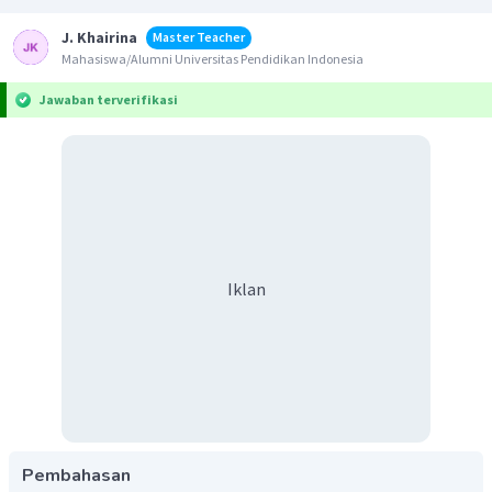
J. Khairina
Master Teacher
Mahasiswa/Alumni Universitas Pendidikan Indonesia
Jawaban terverifikasi
Iklan
Pembahasan