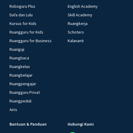
Roboguru Plus
English Academy
Dafa dan Lulu
Skill Academy
Kursus for Kids
Ruangkerja
Ruangguru for Kids
Schoters
Ruangguru for Business
Kalananti
Ruanguji
Ruangbaca
Ruangkelas
Ruangbelajar
Ruangpengajar
Ruangguru Privat
Ruangpeduli
Airis
Bantuan & Panduan
Hubungi Kami