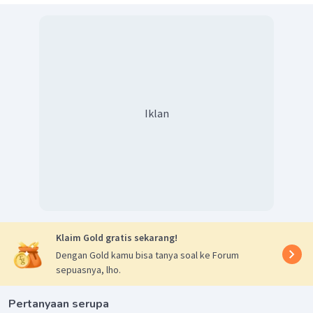
≈
f
k
f
k
=
a
a
f
k
b
b
12
3
k
=
2
k
f
b
3
12
9
=
2
f
Iklan
b
=
4
2
Hz
f
b
Jadi, jawaban yang tepat adalah C.
Klaim Gold gratis sekarang!
Dengan Gold kamu bisa tanya soal ke Forum
sepuasnya, lho.
Pertanyaan serupa