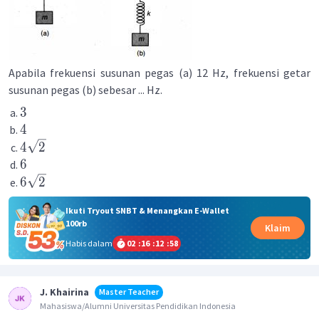
Apabila frekuensi susunan pegas (a) 12 Hz, frekuensi getar
susunan pegas (b) sebesar ... Hz.
3
4
4
2
6
6
2
Ikuti Tryout SNBT & Menangkan E-Wallet
100rb
Klaim
Habis dalam
02
:
16
:
12
:
58
J. Khairina
Master Teacher
Mahasiswa/Alumni Universitas Pendidikan Indonesia