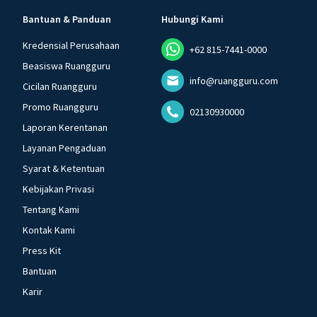
Bantuan & Panduan
Hubungi Kami
Kredensial Perusahaan
+62 815-7441-0000
Beasiswa Ruangguru
info@ruangguru.com
Cicilan Ruangguru
Promo Ruangguru
02130930000
Laporan Kerentanan
Layanan Pengaduan
Syarat & Ketentuan
Kebijakan Privasi
Tentang Kami
Kontak Kami
Press Kit
Bantuan
Karir