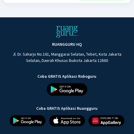
RUANGGURU HQ
Jl. Dr. Saharjo No.161, Manggarai Selatan, Tebet, Kota Jakarta
Selatan, Daerah Khusus Ibukota Jakarta 12860
Coba GRATIS Aplikasi Roboguru
Coba GRATIS Aplikasi Ruangguru