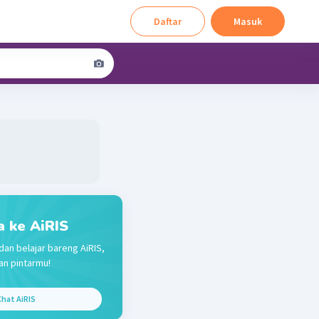
Daftar
Masuk
a ke AiRIS
dan belajar bareng AiRIS,
n pintarmu!
hat AiRIS