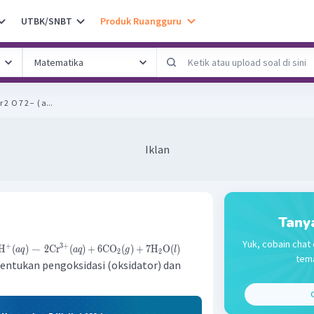
UTBK/SNBT
Produk Ruangguru
atikan reaksi berikut! Cr 2 ​ O 7 2 − ​ ( a...
Iklan
Tany
Yuk, cobain chat 
3
+
+
H
(
)
→
2
Cr
(
)
+
6
CO
(
)
+
7
H
O
(
)
a
q
a
q
g
l
2
2
tema
 tentukan pengoksidasi (oksidator) dan
C