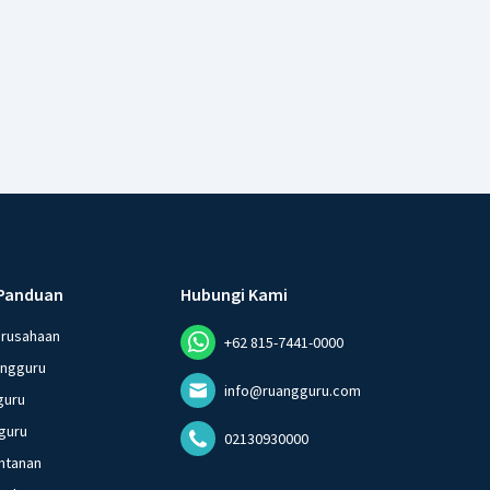
Panduan
Hubungi Kami
erusahaan
+62 815-7441-0000
angguru
info@ruangguru.com
guru
guru
02130930000
ntanan