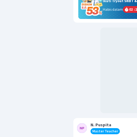
Ikuti Tryout SNBT 
Habis dalam
02
:
1
N. Puspita
Master Teacher