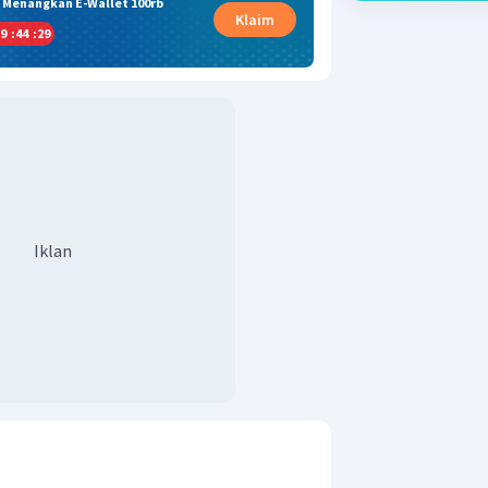
& Menangkan E-Wallet 100rb
Klaim
9
:
44
:
28
Iklan