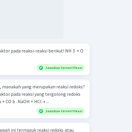
pada reaksi-reaksi berikut! NH 3 ​ + O
Jawaban terverifikasi
ini, manakah yang merupakan reaksi redoks?
uktor pada reaksi yang tergolong redoks
C → 2 Cu + CO b . NaOH + HCl → ...
Jawaban terverifikasi
awah ini termasuk reaksi redoks atau