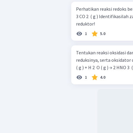
Perhatikan reaksi redoks berikut! Fe 2 ​ O 3 ​ ( s ) + 3 CO ( g ) 
3 CO 2 ​ ( g ) Identifikasilah zat yang bertindak sebagai oksidator dan
reduktor!
1
5.0
Tentukan reaksi oksidasi dan
reduksinya, serta oksidator dan 
( g ) + H 2 ​ O ( g ) → 2 HNO 3 ​ 
1
4.0