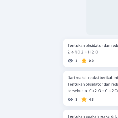
Tentukan oksidator dan reduktor 
2 ​ → NO 2 ​ + H 2 ​ O
1
0.0
Dari reaksi-reaksi berikut 
Tentukan oksidator dan red
tersebut. a . Cu 2 ​ O + 
3
4.3
Tentukan apakah reaksi di b