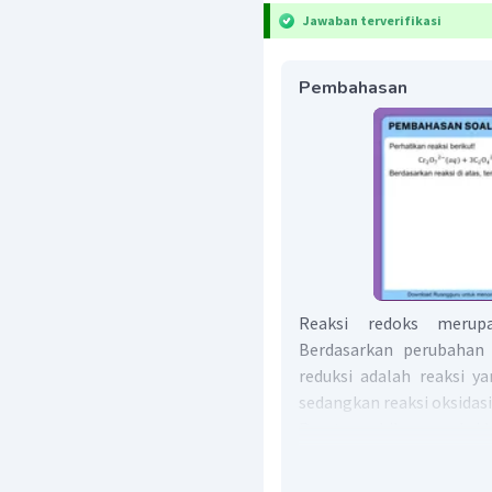
Jawaban terverifikasi
Pembahasan
Reaksi redoks merupa
Berdasarkan perubahan b
reduksi adalah reaksi y
sedangkan reaksi oksidasi
Peraturan bilangan oksida
unsur bebas biloksnya 