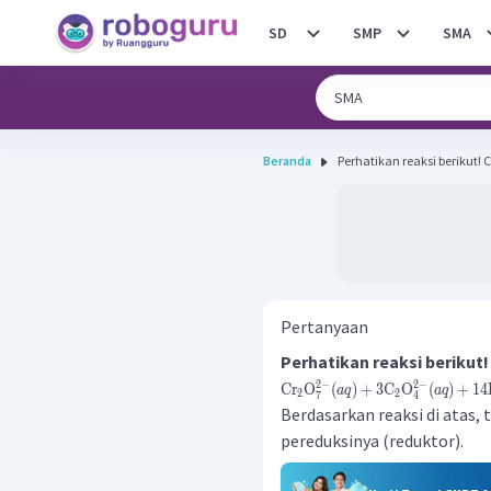
SD
SMP
SMA
Beranda
Perh
Pertanyaan
Perhatikan reaksi berikut!
2
−
2
−
Cr
O
(
)
+
3
C
O
(
)
+
14
a
q
a
q
2
2
7
4
Berdasarkan reaksi di atas,
pereduksinya (reduktor).