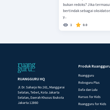
bukan redoks? Jika termasuk
bertindak sebagai oksidator
y...
1
0.0
Produk Ruanggur
Ruangguru
RUANGGURU HQ
Roboguru Plus
Jl. Dr. Saharjo No.161, Manggarai
Dafa dan Lulu
Selatan, Tebet, Kota Jakarta
Kursus for Kids
Selatan, Daerah Khusus Ibukota
Jakarta 12860
Ruangguru for Kids