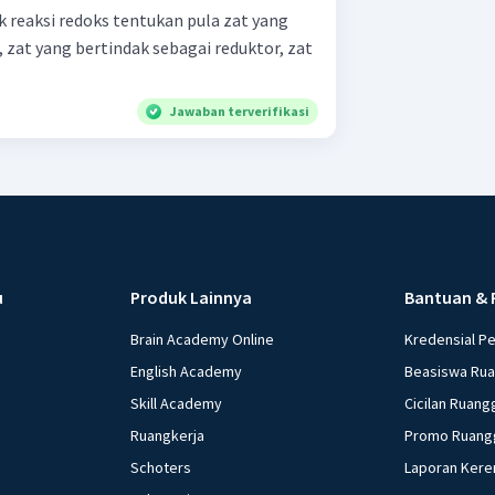
 reaksi redoks tentukan pula zat yang
, zat yang bertindak sebagai reduktor, zat
Jawaban terverifikasi
u
Produk Lainnya
Bantuan & 
Brain Academy Online
Kredensial P
English Academy
Beasiswa Ru
Skill Academy
Cicilan Ruang
Ruangkerja
Promo Ruang
Schoters
Laporan Kere