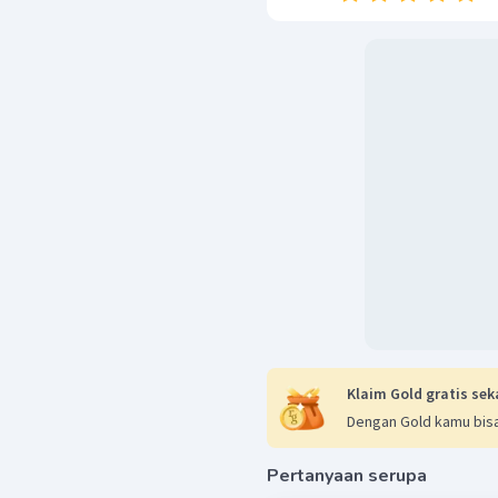
2
biloks
Cr
+
2
bil
bil
3
+
Cr
biloks
adalah +3
2
−
Cr
O
Reaksi reduksi :
2
7
2
3
C
O
Reaksi oksidasi :
2
4
Spesi yang mengalami oks
Sedangkan spesi yang m
)
Jadi, jawaban yang bena
reduktor adalah
.
Klaim Gold gratis sek
Dengan Gold kamu bisa
Pertanyaan serupa