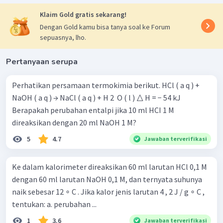
Klaim Gold gratis sekarang!
Dengan Gold kamu bisa tanya soal ke Forum
sepuasnya, lho.
Pertanyaan serupa
Perhatikan persamaan termokimia berikut. HCl ( a q ) +
NaOH ( a q ) → NaCl ( a q ) + H 2 ​ O ( l ) △ H = − 54 kJ
Berapakah perubahan entalpi jika 10 ml HCI 1 M
direaksikan dengan 20 ml NaOH 1 M?
5
4.7
Jawaban terverifikasi
Ke dalam kalorimeter direaksikan 60 ml larutan HCl 0,1 M
dengan 60 ml larutan NaOH 0,1 M, dan ternyata suhunya
naik sebesar 12 ∘ C . Jika kalor jenis larutan 4 , 2 J / g ∘ C ,
tentukan: a. perubahan ...
1
3.6
Jawaban terverifikasi