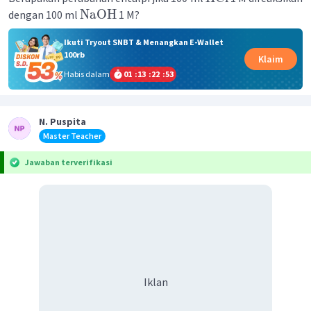
NaOH
dengan 100 ml
1 M?
Ikuti Tryout SNBT & Menangkan E-Wallet
100rb
Klaim
Habis dalam
01
:
13
:
22
:
53
N. Puspita
Master Teacher
Jawaban terverifikasi
Iklan