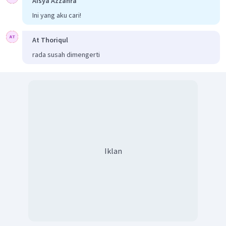
Aisya Azzahra
Ini yang aku cari!
At Thoriqul
rada susah dimengerti
Jadi, nilai
untuk reaksi tersebut adalah -5,4 kJ.
Iklan