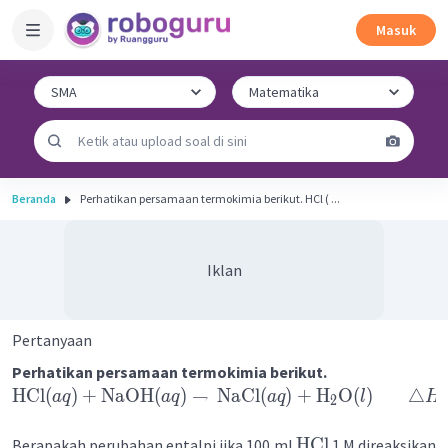
Masuk
Beranda
Perhatikan persamaan termokimia berikut. HCl ( ...
Iklan
Pertanyaan
Perhatikan persamaan termokimia berikut.
HCl
(
)
+
NaOH
(
)
→
NaCl
(
)
+
H
O
(
)
△
a
q
a
q
a
q
l
H
2
HCl
Berapakah perubahan entalpi jika 100 ml
1 M direaksikan